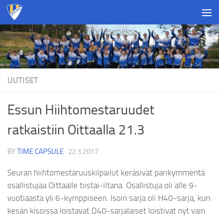
Skip to content
Liity jäseneksi
UUTISET
Essun Hiihtomestaruudet
ratkaistiin Oittaalla 21.3
BY
TIME CAPSULE
·
22.3.2017
Seuran hiihtomestaruuskilpailut keräsivät parikymmentä
osallistujaa Oittaalle tiistai-iltana. Osallistuja oli alle 9-
vuotiaasta yli 6-kymppiseen. Isoin sarja oli H40-sarja, kun
kesän kisoissa loistavat D40-sarjalaiset loistivat nyt vain