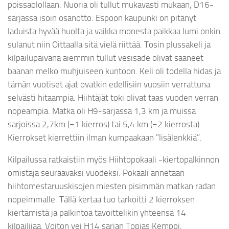
poissaolollaan. Nuoria oli tullut mukavasti mukaan, D16-
sarjassa isoin osanotto. Espoon kaupunki on pitänyt
laduista hyvää huolta ja vaikka monesta paikkaa lumi onkin
sulanut niin Oittaalla sitä vielä riittää. Tosin plussakeli ja
kilpailupäivänä aiemmin tullut vesisade olivat saaneet
baanan melko muhjuiseen kuntoon. Keli oli todella hidas ja
tämän vuotiset ajat ovatkin edellisiin vuosiin verrattuna
selvästi hitaampia. Hiihtäjät toki olivat taas vuoden verran
nopeampia. Matka oli H9-sarjassa 1,3 km ja muissa
sarjoissa 2,7km (=1 kierros) tai 5,4 km (=2 kierrosta).
Kierrokset kierrettiin ilman kumpaakaan ”lisälenkkiä”.
Kilpailussa ratkaistiin myös Hiihtopokaali -kiertopalkinnon
omistaja seuraavaksi vuodeksi. Pokaali annetaan
hiihtomestaruuskisojen miesten pisimmän matkan radan
nopeimmalle. Tällä kertaa tuo tarkoitti 2 kierroksen
kiertämistä ja palkintoa tavoittelikin yhteensä 14
kilpailijaa. Voiton vei H14 sarjan Topias Kemppi.