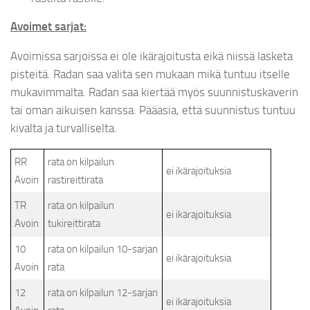
Avoimet sarjat:
Avoimissa sarjoissa ei ole ikärajoitusta eikä niissä lasketa
pisteitä. Radan saa valita sen mukaan mikä tuntuu itselle
mukavimmalta. Radan saa kiertää myös suunnistuskaverin
tai oman aikuisen kanssa. Pääasia, että suunnistus tuntuu
kivalta ja turvalliselta.
RR
rata on kilpailun
ei ikärajoituksia
Avoin
rastireittirata
TR
rata on kilpailun
ei ikärajoituksia
Avoin
tukireittirata
10
rata on kilpailun 10-sarjan
ei ikärajoituksia
Avoin
rata
12
rata on kilpailun 12-sarjan
ei ikärajoituksia