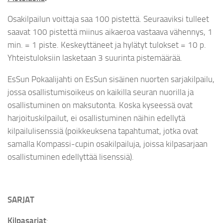
Osakilpailun voittaja saa 100 pistettä. Seuraaviksi tulleet
saavat 100 pistettä miinus aikaeroa vastaava vähennys, 1
min. = 1 piste. Keskeyttäneet ja hylätyt tulokset = 10 p.
Yhteistuloksiin lasketaan 3 suurinta pistemäärää.
EsSun Pokaalijahti on EsSun sisäinen nuorten sarjakilpailu,
jossa osallistumisoikeus on kaikilla seuran nuorilla ja
osallistuminen on maksutonta. Koska kyseessä ovat
harjoituskilpailut, ei osallistuminen näihin edellytä
kilpailulisenssiä (poikkeuksena tapahtumat, jotka ovat
samalla Kompassi-cupin osakilpailuja, joissa kilpasarjaan
osallistuminen edellyttää lisenssiä).
SARJAT
Kilpasarjat
: