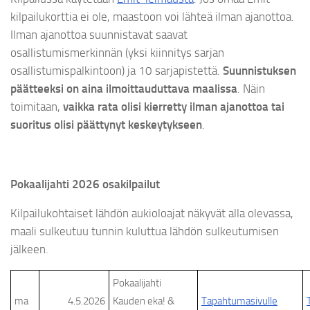
kilpailukorttia ei ole, maastoon voi lähteä ilman ajanottoa.
Ilman ajanottoa suunnistavat saavat
osallistumismerkinnän (yksi kiinnitys sarjan
osallistumispalkintoon) ja 10 sarjapistettä.
Suunnistuksen
päätteeksi on aina ilmoittauduttava maalissa
. Näin
toimitaan,
vaikka rata olisi kierretty ilman ajanottoa tai
suoritus olisi päättynyt keskeytykseen
.
Pokaalijahti 2026 osakilpailut
Kilpailukohtaiset lähdön aukioloajat näkyvät alla olevassa,
maali sulkeutuu tunnin kuluttua lähdön sulkeutumisen
jälkeen.
Pokaalijahti
ma
4.5.2026
Kauden eka! &
Tapahtumasivulle