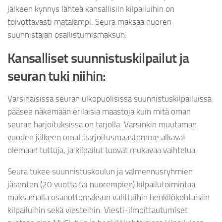
jälkeen kynnys lähteä kansallisiin kilpailuihin on
toivottavasti matalampi. Seura maksaa nuoren
suunnistajan osallistumismaksun.
Kansalliset suunnistuskilpailut ja
seuran tuki niihin:
Varsinaisissa seuran ulkopuolisissa suunnistuskilpailuissa
pääsee näkemään erilaisia maastoja kuin mitä oman
seuran harjoituksissa on tarjolla. Varsinkin muutaman
vuoden jälkeen omat harjoitusmaastomme alkavat
olemaan tuttuja, ja kilpailut tuovat mukavaa vaihtelua.
Seura tukee suunnistuskoulun ja valmennusryhmien
jäsenten (20 vuotta tai nuorempien) kilpailutoimintaa
maksamalla osanottomaksun valittuihin henkilökohtaisiin
kilpailuihin sekä viesteihin. Viesti-ilmoittautumiset