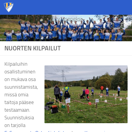
Skip to content
Liity jäseneksi
NUORTEN KILPAILUT
Kilpailuihin
osallistuminen
on mukava osa
suunnistamista,
missä omia
taitoja pääsee
testaamaan.
Suunnistuksia
on tarjolla