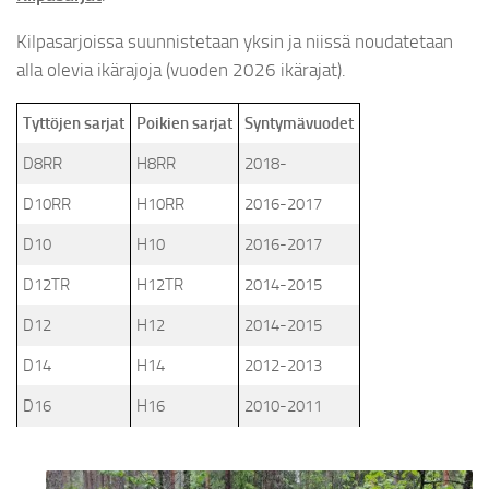
Kilpasarjoissa suunnistetaan yksin ja niissä noudatetaan
alla olevia ikärajoja (vuoden 2026 ikärajat).
Tyttöjen sarjat
Poikien sarjat
Syntymävuodet
D8RR
H8RR
2018-
D10RR
H10RR
2016-2017
D10
H10
2016-2017
D12TR
H12TR
2014-2015
D12
H12
2014-2015
D14
H14
2012-2013
D16
H16
2010-2011