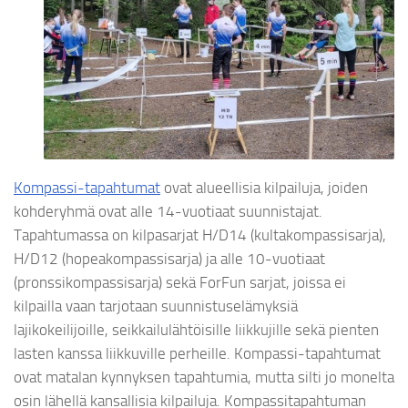
Kompassi-tapahtumat
ovat alueellisia kilpailuja, joiden
kohderyhmä ovat alle 14-vuotiaat suunnistajat.
Tap
ahtumassa on kilpasarjat H/D14 (kultakompassisarja),
H/D12 (hopeakompassisarja) ja alle 10-vuotiaat
(pronssikompassisarja) sekä ForFun sarjat, joissa ei
kilpailla vaan tarjotaan suunnistuselämyksiä
lajikokeilijoille, seikkailulähtöisille liikkujille sekä pienten
lasten kanssa liikkuville perheille. Kompassi-tapahtumat
ovat matalan kynnyksen tapahtumia, mutta silti jo monelta
osin lähellä kansallisia kilpailuja. Kompassitapahtuman