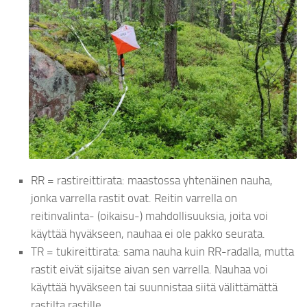
RR = rastireittirata: maastossa yhtenäinen nauha,
jonka varrella rastit ovat. Reitin varrella on
reitinvalinta- (oikaisu-) mahdollisuuksia, joita voi
käyttää hyväkseen, nauhaa ei ole pakko seurata.
TR = tukireittirata: sama nauha kuin RR-radalla, mutta
rastit eivät sijaitse aivan sen varrella. Nauhaa voi
käyttää hyväkseen tai suunnistaa siitä välittämättä
rastilta rastille.