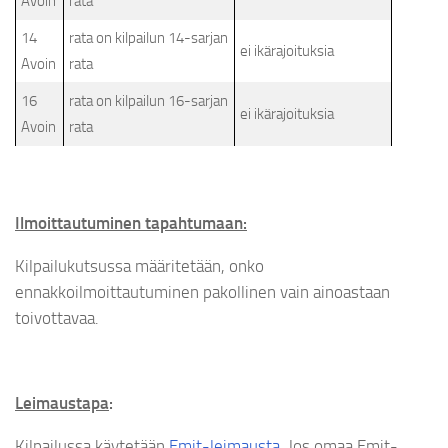
Avoin
rata
14
rata on kilpailun 14-sarjan
ei ikärajoituksia
Avoin
rata
16
rata on kilpailun 16-sarjan
ei ikärajoituksia
Avoin
rata
Ilmoittautuminen tapahtumaan:
Kilpailukutsussa määritetään, onko
ennakkoilmoittautuminen pakollinen vain ainoastaan
toivottavaa.
Leimaustapa
:
Kilpailussa käytetään
Emit-leimausta
. Jos omaa Emit-