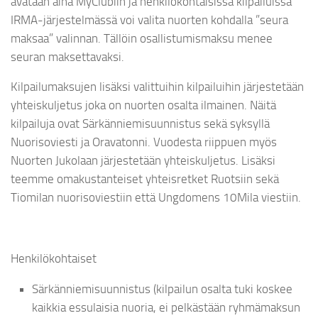
avataan aina MyClubiin ja henkilökohtaisissa kilpailuissa
IRMA-järjestelmässä voi valita nuorten kohdalla ”seura
maksaa” valinnan. Tällöin osallistumismaksu menee
seuran maksettavaksi.
Kilpailumaksujen lisäksi valittuihin kilpailuihin järjestetään
yhteiskuljetus joka on nuorten osalta ilmainen. Näitä
kilpailuja ovat Särkänniemisuunnistus sekä syksyllä
Nuorisoviesti ja Oravatonni. Vuodesta riippuen myös
Nuorten Jukolaan järjestetään yhteiskuljetus. Lisäksi
teemme omakustanteiset yhteisretket Ruotsiin sekä
Tiomilan nuorisoviestiin että Ungdomens 10Mila viestiin.
Henkilökohtaiset
Särkänniemisuunnistus (kilpailun osalta tuki koskee
kaikkia essulaisia nuoria, ei pelkästään ryhmämaksun