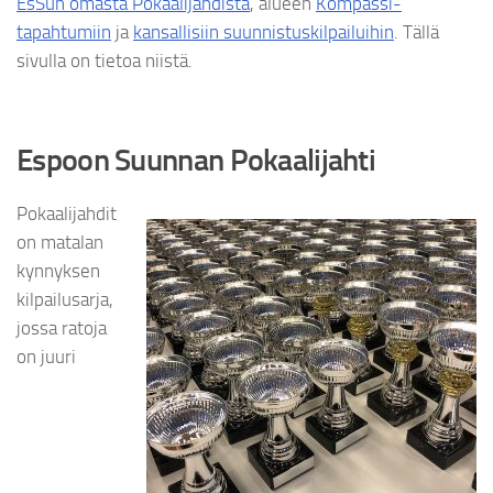
EsSun omasta Pokaalijahdista
, alueen
Kompassi-
tapahtumiin
ja
kansallisiin suunnistuskilpailuihin
. Tällä
sivulla on tietoa niistä.
Espoon Suunnan Pokaalijahti
Pokaalijahdit
on matalan
kynnyksen
kilpailusarja,
jossa ratoja
on juuri