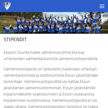
Skip to content
Liity jäseneksi
STIPENDIT
Espoon Suunta tukee valmennusryhmä eGroup
urheilijoiden valmentautumista valmennusstipendeillä.
Valmennusstipendi on tarkoitettu tukemaan urheilijan
valmentautumista ja osallistumista Essun järjestämään
toimintaan. Valmennusstipendillä voi kattaa Essun
järjestämän valmennustoiminnan, Essun järjestämille
kilpailumatkoille osallistumisen ja Essun joukkueissa
kilpailemisen kustannuksia. Valmennusstipendiä ei voi
saada rahana. Valmennusstipendien tarkoitus on tukea