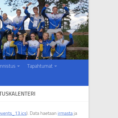
Liity jäseneksi
nnistus
Tapahtumat
TUSKALENTERI
vents_13.ics
). Data haetaan
irmasta
ja