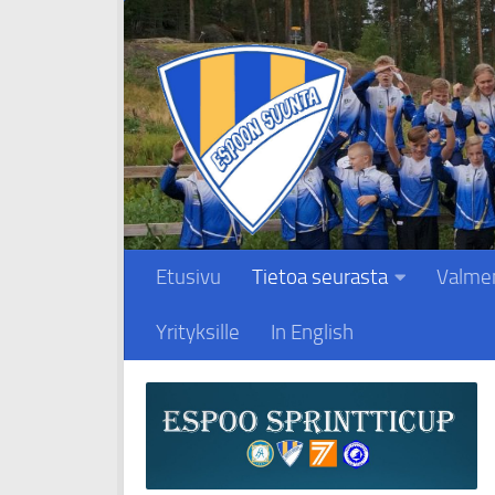
Skip to content
Etusivu
Tietoa seurasta
Valme
Yrityksille
In English