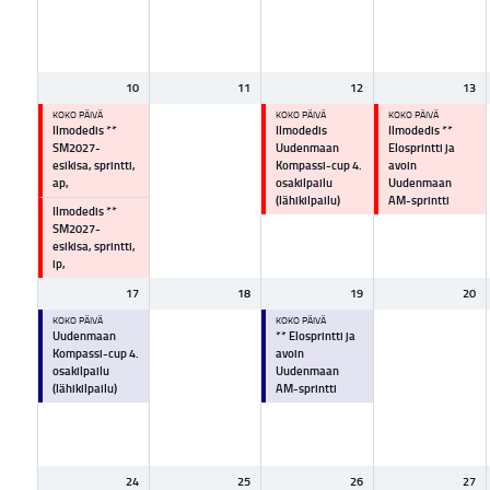
10
11
12
13
KOKO PÄIVÄ
KOKO PÄIVÄ
KOKO PÄIVÄ
Ilmodedis **
Ilmodedis
Ilmodedis **
SM2027-
Uudenmaan
Elosprintti ja
esikisa, sprintti,
Kompassi-cup 4.
avoin
ap,
osakilpailu
Uudenmaan
(lähikilpailu)
AM-sprintti
Ilmodedis **
SM2027-
esikisa, sprintti,
ip,
17
18
19
20
KOKO PÄIVÄ
KOKO PÄIVÄ
Uudenmaan
** Elosprintti ja
Kompassi-cup 4.
avoin
osakilpailu
Uudenmaan
(lähikilpailu)
AM-sprintti
24
25
26
27