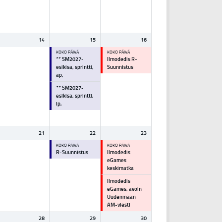
14
15
16
KOKO PÄIVÄ
KOKO PÄIVÄ
** SM2027-
Ilmodedis R-
esikisa, sprintti,
Suunnistus
ap,
** SM2027-
esikisa, sprintti,
ip,
21
22
23
KOKO PÄIVÄ
KOKO PÄIVÄ
R-Suunnistus
Ilmodedis
eGames
keskimatka
Ilmodedis
eGames, avoin
Uudenmaan
AM-viesti
28
29
30