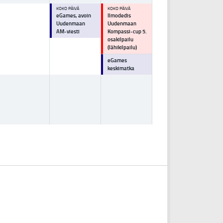
KOKO PÄIVÄ
KOKO PÄIVÄ
eGames, avoin
Ilmodedis
Uudenmaan
Uudenmaan
AM-viesti
Kompassi-cup 5.
osakilpailu
(lähikilpailu)
eGames
keskimatka