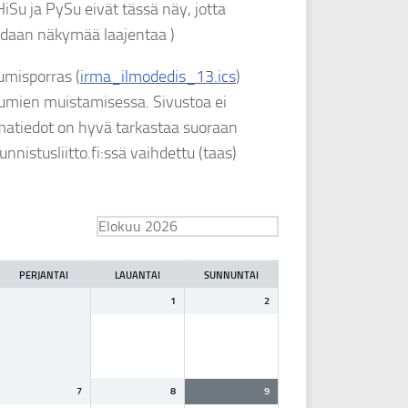
u ja PySu eivät tässä näy, jotta
voidaan näkymää laajentaa )
misporras (
irma_ilmodedis_13.ics
)
htumien muistamisessa. Sivustoa ei
atiedot on hyvä tarkastaa suoraan
nnistusliitto.fi:ssä vaihdettu (taas)
PERJANTAI
LAUANTAI
SUNNUNTAI
1
2
7
8
9