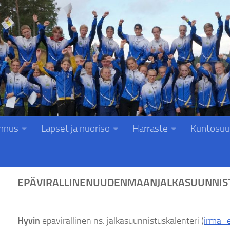
nnus
Lapset ja nuoriso
Harraste
Kuntosuu
EPÄVIRALLINENUUDENMAANJALKASUUNNIS
Hyvin
epävirallinen ns. jalkasuunnistuskalenteri (
irma_e