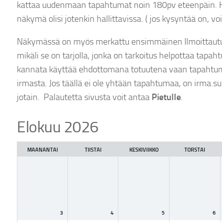
kattaa uudenmaan tapahtumat noin 180pv eteenpäin. HiS
näkymä olisi jotenkin hallittavissa. ( jos kysyntää on, 
Näkymässä on myös merkattu ensimmäinen Ilmoittautu
mikäli se on tarjolla, jonka on tarkoitus helpottaa tapa
kannata käyttää ehdottomana totuutena vaan tapahtum
irmasta. Jos täällä ei ole yhtään tapahtumaa, on irma.suu
jotain. Palautetta sivusta voit antaa
Pietulle
.
Elokuu 2026
Kuukauden
valinta
MAANANTAI
TIISTAI
KESKIVIIKKO
TORSTAI
3
4
5
6