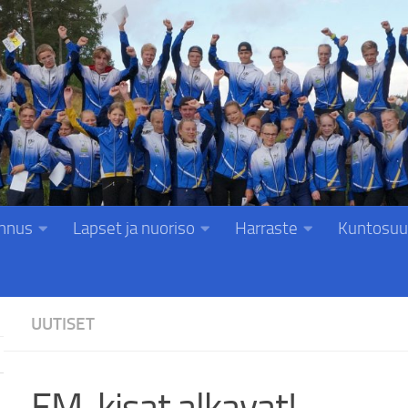
nnus
Lapset ja nuoriso
Harraste
Kuntosuu
UUTISET
EM-kisat alkavat!