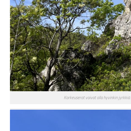
Korkeuserot voivat olla hyvinkin jyrkkiä