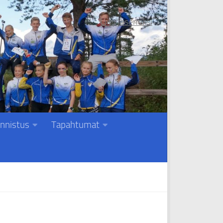
Liity jäseneksi
nnistus
Tapahtumat