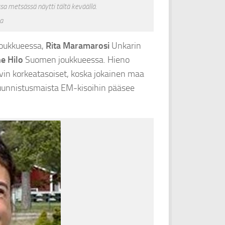
a metsässä näytti tältä keväällä.
a
joukkueessa,
Rita Maramarosi
Unkarin
e Hilo
Suomen joukkueessa. Hieno
yvin korkeatasoiset, koska jokainen maa
suunnistusmaista EM-kisoihin pääsee