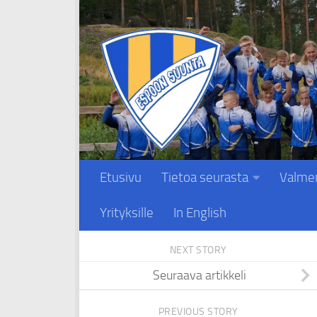
Skip to content
Etusivu
Tietoa seurasta
Valme
Yrityksille
In English
NEXT STORY
Seuraava artikkeli
PREVIOUS STORY