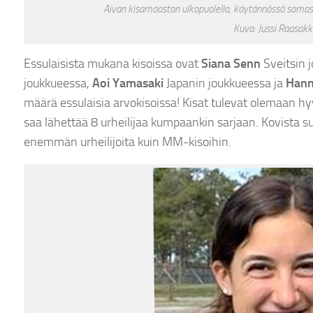
Aivan kisamaaston ulkopuolella, käytännössä samass
Kuva: Jussi Raasakk
Essulaisista mukana kisoissa ovat
Siana Senn
Sveitsin 
joukkueessa,
Aoi Yamasaki
Japanin joukkueessa ja
Hann
määrä essulaisia arvokisoissa! Kisat tulevat olemaan h
saa lähettää 8 urheilijaa kumpaankin sarjaan. Kovista 
enemmän urheilijoita kuin MM-kisoihin.