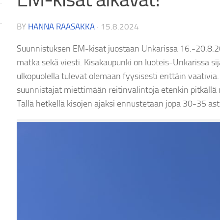
BY
HANNA RAASAKKA
·
15.8.2024
Suunnistuksen EM-kisat juostaan Unkarissa 16.-20.8.2
matka sekä viesti. Kisakaupunki on luoteis-Unkarissa s
ulkopuolella tulevat olemaan fyysisesti erittäin vaativia
suunnistajat miettimään reitinvalintoja etenkin pitkällä
Tällä hetkellä kisojen ajaksi ennustetaan jopa 30-35 ast