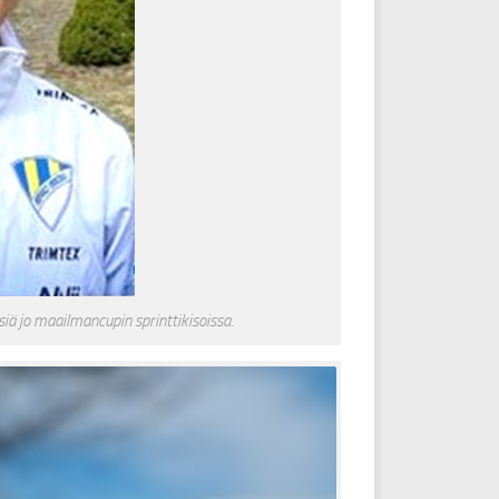
iä jo maailmancupin sprinttikisoissa.