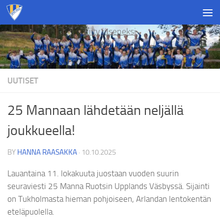
Skip to content
Liity jäseneksi
UUTISET
25 Mannaan lähdetään neljällä
joukkueella!
BY
HANNA RAASAKKA
·
10.10.2025
Lauantaina 11. lokakuuta juostaan vuoden suurin
seuraviesti 25 Manna Ruotsin Upplands Väsbyssä. Sijainti
on Tukholmasta hieman pohjoiseen, Arlandan lentokentän
eteläpuolella.