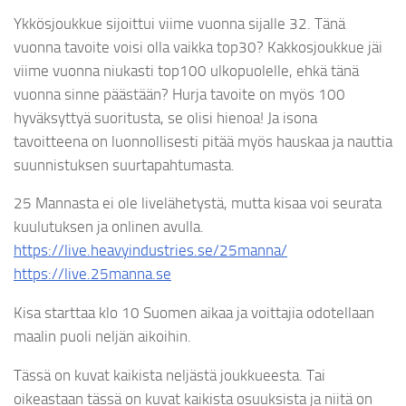
Ykkösjoukkue sijoittui viime vuonna sijalle 32. Tänä
vuonna tavoite voisi olla vaikka top30? Kakkosjoukkue jäi
viime vuonna niukasti top100 ulkopuolelle, ehkä tänä
vuonna sinne päästään? Hurja tavoite on myös 100
hyväksyttyä suoritusta, se olisi hienoa! Ja isona
tavoitteena on luonnollisesti pitää myös hauskaa ja nauttia
suunnistuksen suurtapahtumasta.
25 Mannasta ei ole livelähetystä, mutta kisaa voi seurata
kuulutuksen ja onlinen avulla.
https://live.heavyindustries.se/25manna/
https://live.25manna.se
Kisa starttaa klo 10 Suomen aikaa ja voittajia odotellaan
maalin puoli neljän aikoihin.
Tässä on kuvat kaikista neljästä joukkueesta. Tai
oikeastaan tässä on kuvat kaikista osuuksista ja niitä on