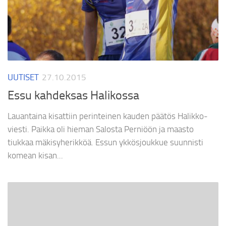
UUTISET
27.10.2015
Essu kahdeksas Halikossa
Lauantaina kisattiin perinteinen kauden päätös Halikko-
viesti. Paikka oli hieman Salosta Perniöön ja maasto
tiukkaa mäkisyherikköä. Essun ykkösjoukkue suunnisti
komean kisan...