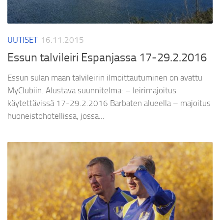
UUTISET
16.11.2015
Essun talvileiri Espanjassa 17-29.2.2016
Essun sulan maan talvileirin ilmoittautuminen on avattu
MyClubiin. Alustava suunnitelma: – leirimajoitus
käytettävissä 17-29.2.2016 Barbaten alueella – majoitus
huoneistohotellissa, jossa...