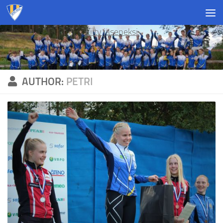
Skip to content
Liity jäseneksi
AUTHOR:
PETRI