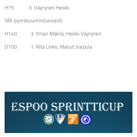
H75 3. Väyrynen Heikki
SM-pyöräsuunnistusviesti
H140 3. Ilmari Mäkilä, Heikki Väyrynen
D100 1. Rita Linko, Marjut Varpula