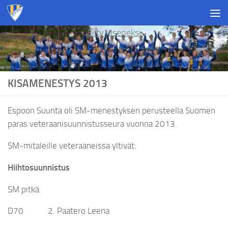
Skip to content
Liity jäseneksi
KISAMENESTYS 2013
Espoon Suunta oli SM-menestyksen perusteella Suomen
paras veteraanisuunnistusseura vuonna 2013.
SM-mitaleille veteraaneissa yltivät:
Hiihtosuunnistus
SM pitkä
D70 2. Paatero Leena