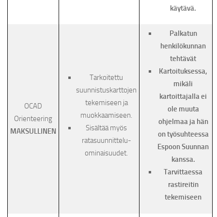
käytävä.
Palkatun
henkilökunnan
tehtävät
Kartoituksessa,
Tarkoitettu
mikäli
suunnistuskarttojen
kartoittajalla ei
tekemiseen ja
OCAD
ole muuta
muokkaamiseen.
Orienteering
ohjelmaa ja hän
Sisältää myös
MAKSULLINEN
on työsuhteessa
ratasuunnittelu-
Espoon Suunnan
ominaisuudet.
kanssa.
Tarvittaessa
rastireitin
tekemiseen