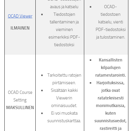
avaus ja katselu
OCAD-
Tiedostojen
tiedostoen
OCAD Viewer
tallentaminen ja
katselu, vienti
ILMAINEN
vieminen
PDF-tiedostoksi
esimerkiksi PDF-
ja tulostaminen.
tiedostoksi
Kansallisten
kilpailujen
Tarkoitettu ratojen
ratamestarointi.
piirtämiseen.
Harjoituksissa,
Sisältään kaikki
jotka ovat
OCAD Course
Viewerin
ratateknisesti
Setting
ominaisuudet.
monimutkaisia,
MAKSULLINEN
Ei voi muokata
kuten
suunnistuskarttaa.
suunnistusvedot,
rastireitti ja