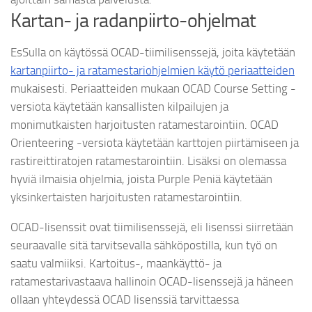
Kartan- ja radanpiirto-ohjelmat
EsSulla on käytössä OCAD-tiimilisenssejä, joita käytetään
kartanpiirto- ja ratamestariohjelmien käytö periaatteiden
mukaisesti. Periaatteiden mukaan OCAD Course Setting -
versiota käytetään kansallisten kilpailujen ja
monimutkaisten harjoitusten ratamestarointiin. OCAD
Orienteering -versiota käytetään karttojen piirtämiseen ja
rastireittiratojen ratamestarointiin. Lisäksi on olemassa
hyviä ilmaisia ohjelmia, joista Purple Peniä käytetään
yksinkertaisten harjoitusten ratamestarointiin.
OCAD-lisenssit ovat tiimilisenssejä, eli lisenssi siirretään
seuraavalle sitä tarvitsevalla sähköpostilla, kun työ on
saatu valmiiksi. Kartoitus-, maankäyttö- ja
ratamestarivastaava hallinoin OCAD-lisenssejä ja häneen
ollaan yhteydessä OCAD lisenssiä tarvittaessa