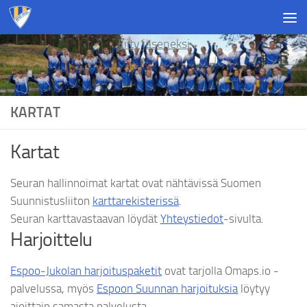
Skip to content
Liity jäseneksi
KARTAT
Kartat
Seuran hallinnoimat kartat ovat nähtävissä Suomen
Suunnistusliiton
karttarekisterissä
.
Seuran karttavastaavan löydät
Yhteystiedot
-sivulta.
Harjoittelu
Espoo-Jukolan harjoituspaketit
ovat tarjolla Omaps.io -
palvelussa, myös
Espoon Suunnan harjoituksia
löytyy
ajoittain samasta palvelusta.