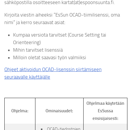
sähköpostilla osoitteeseen kartat(at)espoonsuunta.fi.
Kirjoita viestin aiheeksi ”EsSun OCAD-tiimilisenssi, oma
nimi” ja kerro seuraavat asiat:
Kumpaa versiota tarvitset (Course Setting tai
Orienteering)
Mihin tarvitset lisenssiä
Milloin oletat saavasi työn valmiiksi
Ohjeet aktivoidun OCAD-lisenssin siirtämiseen
seuraavalle käyttäjälle
Ohjelmaa käytetään
Ohjelma:
Ominaisuudet:
EsSussa
ensisijaisesti:
OCAD-tiedostojen