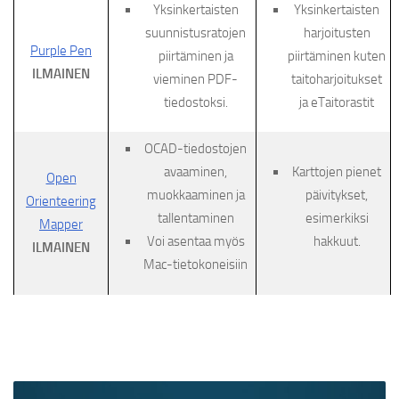
Yksinkertaisten
Yksinkertaisten
suunnistusratojen
harjoitusten
Purple Pen
piirtäminen ja
piirtäminen kuten
ILMAINEN
vieminen PDF-
taitoharjoitukset
tiedostoksi.
ja eTaitorastit
OCAD-tiedostojen
avaaminen,
Karttojen pienet
Open
muokkaaminen ja
päivitykset,
Orienteering
tallentaminen
esimerkiksi
Mapper
Voi asentaa myös
hakkuut.
ILMAINEN
Mac-tietokoneisiin