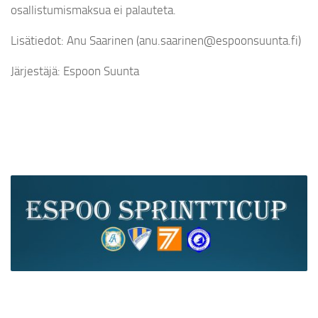
osallistumismaksua ei palauteta.
Lisätiedot: Anu Saarinen (anu.saarinen@espoonsuunta.fi)
Järjestäjä: Espoon Suunta