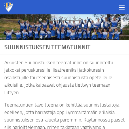
Skip to content
Liity jäseneksi
SUUNNISTUKSEN TEEMATUNNIT
Aikuisten Suunnistuksen teematunnit on suunniteltu
jatkoksi peruskurssille, lisätreeniksi jatkokurssin
osallistujille tai itsenäisesti suunnistusta opetelleille
aikuisille, jotka kaipaavat ohjausta tiettyyn teemaan
liittyen.
Teematuntien tavoitteena on kehittää suunnistustaitoja
edelleen, jotta harrastaja oppii ymmärtämään erilaisia
suunnistuksen osa-alueita paremmin. Käytännössä pääset
siis harjoittelemaan, miten taklataan vaativampia