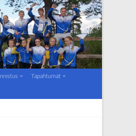
Liity jäseneksi
nnistus
Tapahtumat