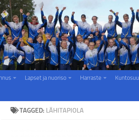
nnus
Lapset ja nuoriso
Harraste
Kuntosuu
TAGGED:
LÄHITAPIOLA