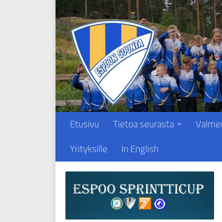
Skip to content
Etusivu
Tietoa seurasta
Valme
Yrityksille
In English