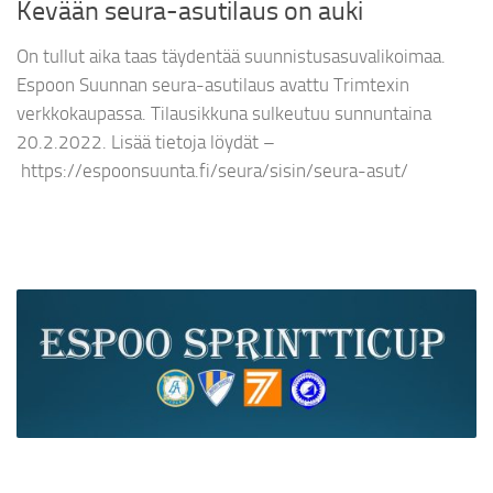
Kevään seura-asutilaus on auki
On tullut aika taas täydentää suunnistusasuvalikoimaa.
Espoon Suunnan seura-asutilaus avattu Trimtexin
verkkokaupassa. Tilausikkuna sulkeutuu sunnuntaina
20.2.2022. Lisää tietoja löydät –
https://espoonsuunta.fi/seura/sisin/seura-asut/