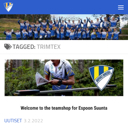
Skip to content
Liity jäseneksi
TAGGED:
TRIMTEX
UUTISET
3.2.2022