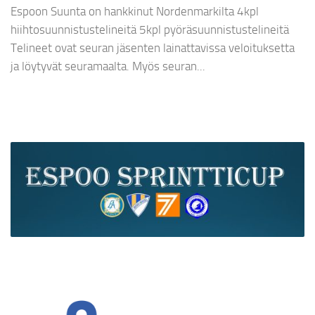
Espoon Suunta on hankkinut Nordenmarkilta 4kpl
hiihtosuunnistustelineitä 5kpl pyöräsuunnistustelineitä
Telineet ovat seuran jäsenten lainattavissa veloituksetta
ja löytyvät seuramaalta. Myös seuran...