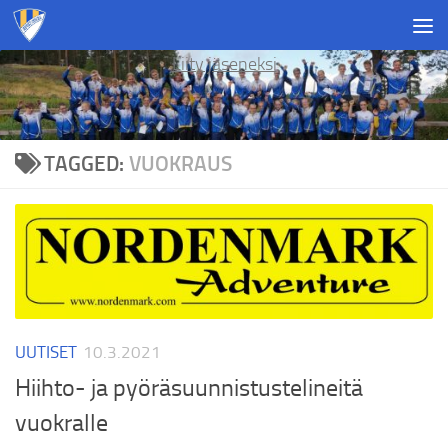
Skip to content
Liity jäseneksi
TAGGED:
VUOKRAUS
UUTISET
10.3.2021
Hiihto- ja pyöräsuunnistustelineitä
vuokralle