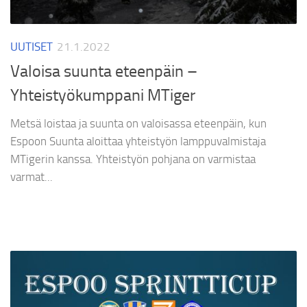
UUTISET
21.1.2022
Valoisa suunta eteenpäin –
Yhteistyökumppani MTiger
Metsä loistaa ja suunta on valoisassa eteenpäin, kun
Espoon Suunta aloittaa yhteistyön lamppuvalmistaja
MTigerin kanssa. Yhteistyön pohjana on varmistaa
varmat...