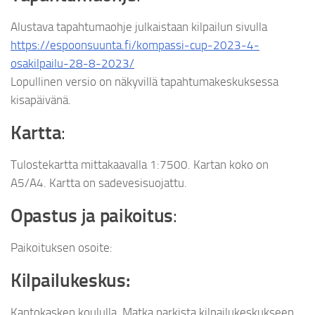
Alustava tapahtumaohje julkaistaan kilpailun sivulla
https://espoonsuunta.fi/kompassi-cup-2023-4-
osakilpailu-28-8-2023/
Lopullinen versio on näkyvillä tapahtumakeskuksessa
kisapäivänä.
Kartta
:
Tulostekartta mittakaavalla 1:7500. Kartan koko on
A5/A4. Kartta on sadevesisuojattu.
Opastus ja paikoitus
:
Paikoituksen osoite:
Kilpailukeskus:
Kantokasken koululla. Matka parkista kilpailukeskukseen