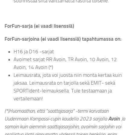
suunnistaa siitä välittämättä rastilta toiselle.
ForFun-sarja (ei vaadi lisenssiä)
ForFun-sarjoina (ei vaadi lisenssiä) tapahtumassa on:
H16 ja D16 -sarjat
Avoimet sarjat RR Avoin, TR Avoin, 10 Avoin, 12
Avoin, 14 Avoin (*)
Leimausrata, jota voi juosta niin monta kertaa kuin
jaksaa. Leimausrata on tarjolla sekä EMIT- sekä
SPORTIdent-leimauksella. Tule testaamaan ja
vertailemaan!
(*)Huomaathan, että ”saattajasarja” -termi korvataan
Uudenmaan Kompassi-cupin kaudella 2023 sarjalla
Avoin
. Ja
samoin kuin aiemmin saattajasarjoihin, avoimiin sarjoihin voi
osallistua iästä riippumatta yhdessä toisen henkilön, esim.