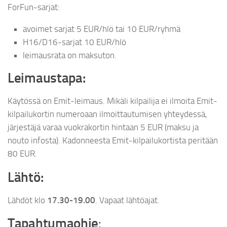
ForFun-sarjat:
avoimet sarjat 5 EUR/hlö tai 10 EUR/ryhmä
H16/D16-sarjat 10 EUR/hlö
leimausrata on maksuton.
Leimaustapa:
Käytössä on Emit-leimaus. Mikäli kilpailija ei ilmoita Emit-
kilpailukortin numeroaan ilmoittautumisen yhteydessä,
järjestäjä varaa vuokrakortin hintaan 5 EUR (maksu ja
nouto infosta). Kadonneesta Emit-kilpailukortista peritään
80 EUR.
Lähtö:
Lähdöt klo
17.30-19.00
. Vapaat lähtöajat.
Tapahtumaohje
: