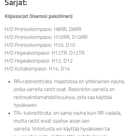
Sarjat:
Kilpasarjat (lisenssi pakollinen)
H/D Pronssikompassi: H8RR, D8RR
H/D Pronssikompassi: H10RR, D10RR
H/D Pronssikompassi: H10, D10
H/D Hopeakompassi: H12TR, D12TR
H/D Hopeakompassi: H12, D12
H/D Kultakompassi: H14, D14
RR=rastireittirata: maastossa on yhtenäinen nauha,
jonka varrella rastit ovat. Rastireitin varrella on
reitinvalintamahdollisuuksia, joita saa käyttää
hyväkseen.
TR= tukireittirata: on sama nauha kuin RR-radalla,
mutta rastit eivät sijaitse aivan sen
varrella. Viitoitusta voi käyttää hyväkseen tai