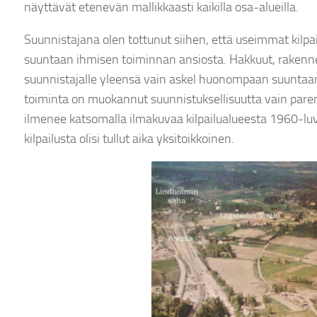
näyttävät etenevän mallikkaasti kaikilla osa-alueilla.
Suunnistajana olen tottunut siihen, että useimmat ki
suuntaan ihmisen toiminnan ansiosta. Hakkuut, rakennetu
suunnistajalle yleensä vain askel huonompaan suuntaa
toiminta on muokannut suunnistuksellisuutta vain par
ilmenee katsomalla ilmakuvaa kilpailualueesta 1960-luvu
kilpailusta olisi tullut aika yksitoikkoinen.