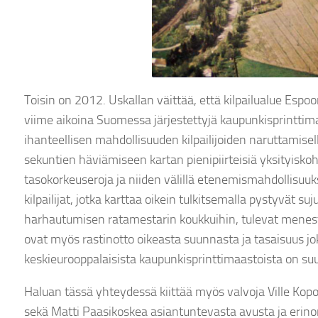
Toisin on 2012. Uskallan väittää, että kilpailualue Esp
viime aikoina Suomessa järjestettyjä kaupunkisprinttim
ihanteellisen mahdollisuuden kilpailijoiden naruttamiselle 
sekuntien häviämiseen kartan pienipiirteisiä yksityiskoht
tasokorkeuseroja ja niiden välillä etenemismahdollisuuk
kilpailijat, jotka karttaa oikein tulkitsemalla pystyvät
harhautumisen ratamestarin koukkuihin, tulevat mene
ovat myös rastinotto oikeasta suunnasta ja tasaisuus jok
keskieurooppalaisista kaupunkisprinttimaastoista on suu
Haluan tässä yhteydessä kiittää myös valvoja Ville Kop
sekä Matti Paasikoskea asiantuntevasta avusta ja erino