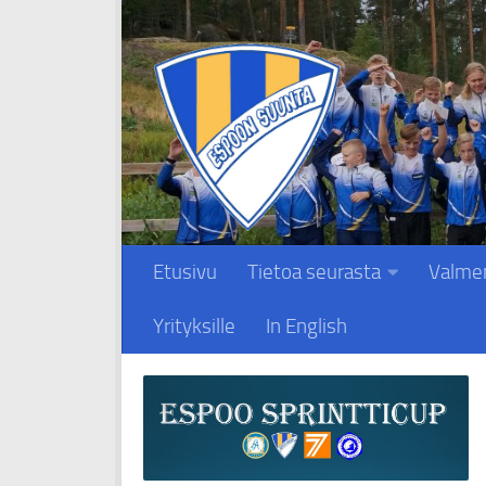
Skip to content
Etusivu
Tietoa seurasta
Valme
Yrityksille
In English