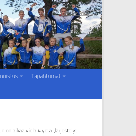
Liity jäseneksi
nnistus
Tapahtumat
un on aikaa vielä 4 yötä. Järjestelyt