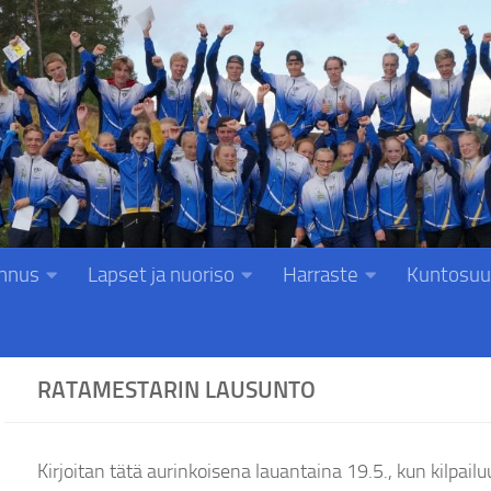
nnus
Lapset ja nuoriso
Harraste
Kuntosuu
RATAMESTARIN LAUSUNTO
Kirjoitan tätä aurinkoisena lauantaina 19.5., kun kilpailu