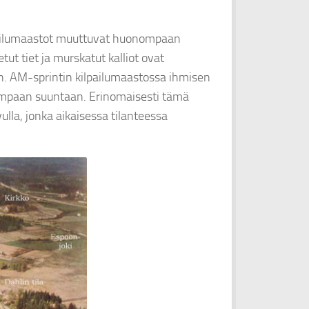
lpailumaastot muuttuvat huonompaan
t tiet ja murskatut kalliot ovat
n. AM-sprintin kilpailumaastossa ihmisen
empaan suuntaan. Erinomaisesti tämä
lla, jonka aikaisessa tilanteessa