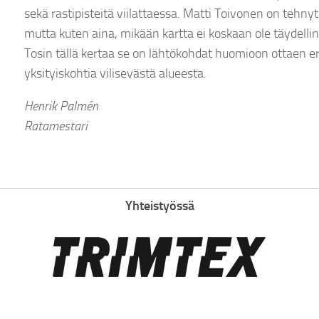
sekä rastipisteitä viilattaessa. Matti Toivonen on tehny
mutta kuten aina, mikään kartta ei koskaan ole täydellin
Tosin tällä kertaa se on lähtökohdat huomioon ottaen 
yksityiskohtia vilisevästä alueesta.
Henrik Palmén
Ratamestari
Yhteistyössä