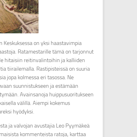
oon Keskuksessa on yksi haastavimpia
aastoja. Ratamestarille tämä on tarjonnut
hitaisiin reitinvalintoihin ja kalliiden
ia tiirailemalla. Rastipisteissä on suuria
sia jopa kolmessa eri tasossa. Ne
 sujuvaan suunnistukseen ja estämään
stymään. Avainsanoja huippusuoritukseen
aisella välillä. Aiempi kokemus
reksi hyödyksi.
osta ja valvojan avustajia Leo Pyymäkeä
maisista kommenteista ratoja, karttaa