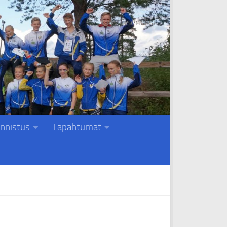
Liity jäseneksi
nnistus
Tapahtumat