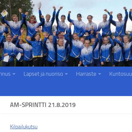
nnus
Lapset ja nuoriso
Harraste
Kuntosuu
AM-SPRINTTI 21.8.2019
Kilpailukutsu