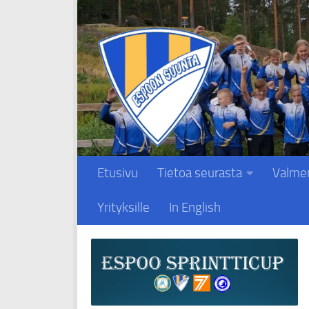
Skip to content
Etusivu
Tietoa seurasta
Valme
Yrityksille
In English