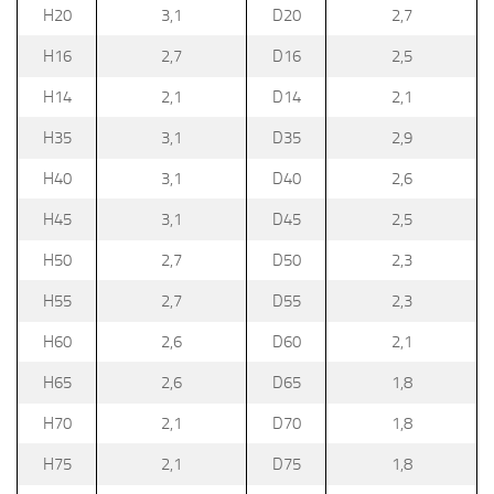
H20
3,1
D20
2,7
H16
2,7
D16
2,5
H14
2,1
D14
2,1
H35
3,1
D35
2,9
H40
3,1
D40
2,6
H45
3,1
D45
2,5
H50
2,7
D50
2,3
H55
2,7
D55
2,3
H60
2,6
D60
2,1
H65
2,6
D65
1,8
H70
2,1
D70
1,8
H75
2,1
D75
1,8