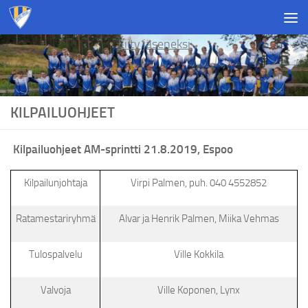
Skip to content
Liity jäseneksi
KILPAILUOHJEET
Kilpailuohjeet AM-sprintti 21.8.2019, Espoo
Kilpailunjohtaja
Virpi Palmen, puh. 040 4552852
Ratamestariryhmä
Alvar ja Henrik Palmen, Miika Vehmas
Tulospalvelu
Ville Kokkila
Valvoja
Ville Koponen, Lynx