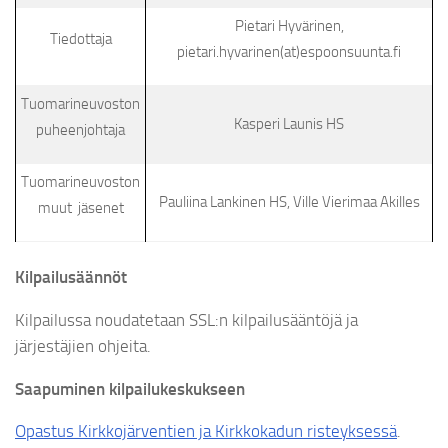
Pietari Hyvärinen,
Tiedottaja
pietari.hyvarinen(at)espoonsuunta.fi
Tuomarineuvoston
Kasperi Launis HS
puheenjohtaja
Tuomarineuvoston
Pauliina Lankinen HS, Ville Vierimaa Akilles
muut jäsenet
Kilpailusäännöt
Kilpailussa noudatetaan SSL:n kilpailusääntöjä ja
järjestäjien ohjeita.
Saapuminen kilpailukeskukseen
Opastus Kirkkojärventien ja Kirkkokadun risteyksessä
.