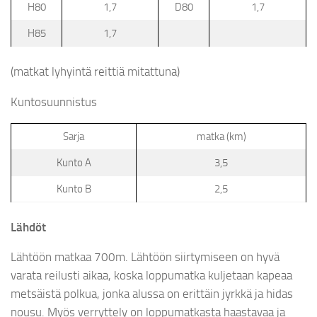
H80
1,7
D80
1,7
H85
1,7
(matkat lyhyintä reittiä mitattuna)
Kuntosuunnistus
Sarja
matka (km)
Kunto A
3,5
Kunto B
2,5
Lähdöt
Lähtöön matkaa 700m. Lähtöön siirtymiseen on hyvä
varata reilusti aikaa, koska loppumatka kuljetaan kapeaa
metsäistä polkua, jonka alussa on erittäin jyrkkä ja hidas
nousu. Myös verryttely on loppumatkasta haastavaa ja