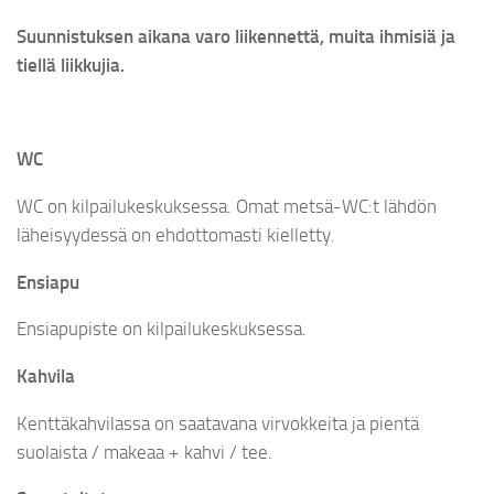
Suunnistuksen aikana varo liikennettä, muita ihmisiä ja
tiellä liikkujia.
WC
WC on kilpailukeskuksessa. Omat metsä-WC:t lähdön
läheisyydessä on ehdottomasti kielletty.
Ensiapu
Ensiapupiste on kilpailukeskuksessa.
Kahvila
Kenttäkahvilassa on saatavana virvokkeita ja pientä
suolaista / makeaa + kahvi / tee.