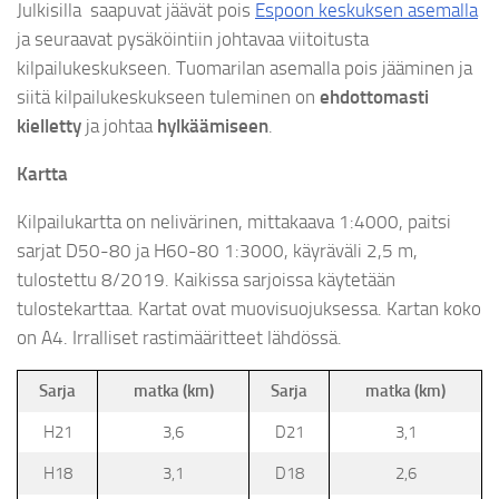
Julkisilla saapuvat jäävät pois
Espoon keskuksen asemalla
ja seuraavat pysäköintiin johtavaa viitoitusta
kilpailukeskukseen. Tuomarilan asemalla pois jääminen ja
siitä kilpailukeskukseen tuleminen on
ehdottomasti
kielletty
ja johtaa
hylkäämiseen
.
Kartta
Kilpailukartta on nelivärinen, mittakaava 1:4000, paitsi
sarjat D50-80 ja H60-80 1:3000, käyräväli 2,5 m,
tulostettu 8/2019. Kaikissa sarjoissa käytetään
tulostekarttaa. Kartat ovat muovisuojuksessa. Kartan koko
on A4. Irralliset rastimääritteet lähdössä.
Sarja
matka (km)
Sarja
matka (km)
H21
3,6
D21
3,1
H18
3,1
D18
2,6