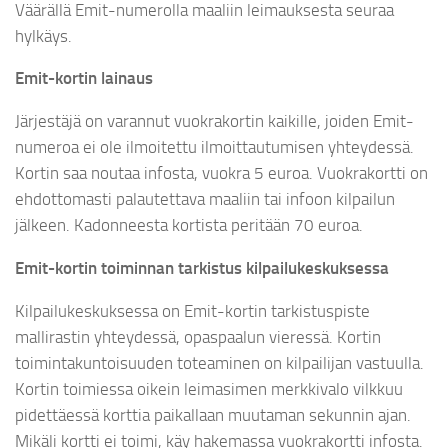
Väärällä Emit-numerolla maaliin leimauksesta seuraa
hylkäys.
Emit-kortin lainaus
Järjestäjä on varannut vuokrakortin kaikille, joiden Emit-
numeroa ei ole ilmoitettu ilmoittautumisen yhteydessä.
Kortin saa noutaa infosta, vuokra 5 euroa. Vuokrakortti on
ehdottomasti palautettava maaliin tai infoon kilpailun
jälkeen. Kadonneesta kortista peritään 70 euroa.
Emit-kortin toiminnan tarkistus kilpailukeskuksessa
Kilpailukeskuksessa on Emit-kortin tarkistuspiste
mallirastin yhteydessä, opaspaalun vieressä. Kortin
toimintakuntoisuuden toteaminen on kilpailijan vastuulla.
Kortin toimiessa oikein leimasimen merkkivalo vilkkuu
pidettäessä korttia paikallaan muutaman sekunnin ajan.
Mikäli kortti ei toimi, käy hakemassa vuokrakortti infosta.