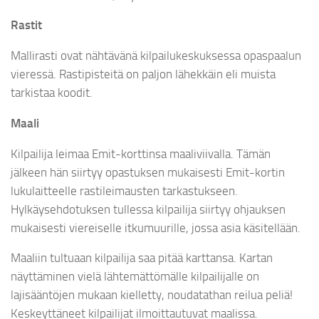
Rastit
Mallirasti ovat nähtävänä kilpailukeskuksessa opaspaalun
vieressä. Rastipisteitä on paljon lähekkäin eli muista
tarkistaa koodit.
Maali
Kilpailija leimaa Emit-korttinsa maaliviivalla. Tämän
jälkeen hän siirtyy opastuksen mukaisesti Emit-kortin
lukulaitteelle rastileimausten tarkastukseen.
Hylkäysehdotuksen tullessa kilpailija siirtyy ohjauksen
mukaisesti viereiselle itkumuurille, jossa asia käsitellään.
Maaliin tultuaan kilpailija saa pitää karttansa. Kartan
näyttäminen vielä lähtemättömälle kilpailijalle on
lajisääntöjen mukaan kielletty, noudatathan reilua peliä!
Keskeyttäneet kilpailijat ilmoittautuvat maalissa.