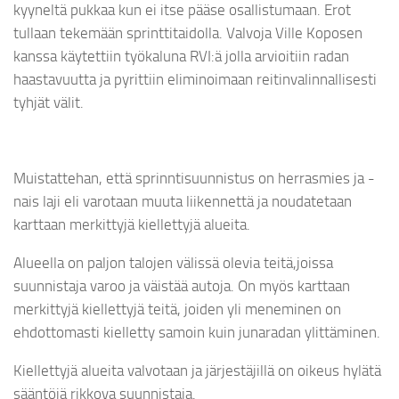
kyyneltä pukkaa kun ei itse pääse osallistumaan. Erot
tullaan tekemään sprinttitaidolla. Valvoja Ville Koposen
kanssa käytettiin työkaluna RVI:ä jolla arvioitiin radan
haastavuutta ja pyrittiin eliminoimaan reitinvalinnallisesti
tyhjät välit.
Muistattehan, että sprinntisuunnistus on herrasmies ja -
nais laji eli varotaan muuta liikennettä ja noudatetaan
karttaan merkittyjä kiellettyjä alueita.
Alueella on paljon talojen välissä olevia teitä,joissa
suunnistaja varoo ja väistää autoja. On myös karttaan
merkittyjä kiellettyjä teitä, joiden yli meneminen on
ehdottomasti kielletty samoin kuin junaradan ylittäminen.
Kiellettyjä alueita valvotaan ja järjestäjillä on oikeus hylätä
sääntöjä rikkova suunnistaja.