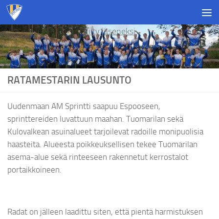
Skip to content
Liity jäseneksi
RATAMESTARIN LAUSUNTO
Uudenmaan AM Sprintti saapuu Espooseen,
sprinttereiden luvattuun maahan. Tuomarilan sekä
Kulovalkean asuinalueet tarjoilevat radoille monipuolisia
haasteita. Alueesta poikkeuksellisen tekee Tuomarilan
asema-alue sekä rinteeseen rakennetut kerrostalot
portaikkoineen.
Radat on jälleen laadittu siten, että pientä harmistuksen