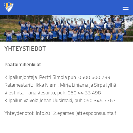
Skip to content
Liity jäseneksi
YHTEYSTIEDOT
Päätoimihenkilöt
Kilpailunjohtaja: Pertti Simola puh. 0500 600 739
Ratamestarit: Ilkka Niemi, Mirja Linjama ja Sirpa Jylhä
Viestintä: Tarja Vesanto, puh. 050 44 33 498
Kilpailun valvoja:Johan Uusimäki, puh.050 345 7767
Yhteydenotot: info2012.egames (at) espoonsuunta.fi