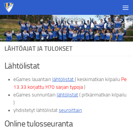
Skip to content
Liity jäseneksi
LÄHTÖAJAT JA TULOKSET
Lähtölistat
eGames lauantain
lähtölistat
( keskimatkan kilpailu
Pe
13.33 korjattu H70 sarjan typoja
)
eGames sunnuntain
lähtölistat
( pitkänmatkan kilpailu
)
yhdistetyt lähtölistat
seuroittain
Online tulosseuranta