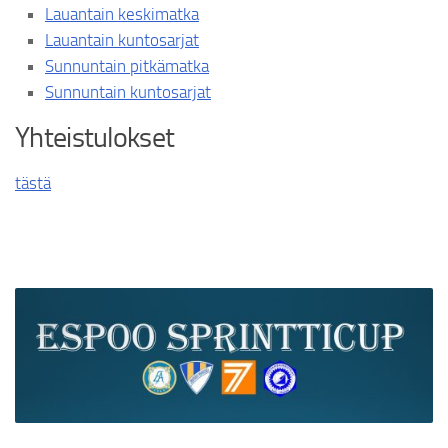
Lauantain keskimatka
Lauantain kuntosarjat
Sunnuntain pitkämatka
Sunnuntain kuntosarjat
Yhteistulokset
tästä