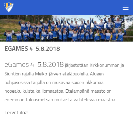
Skip to content
Liity jäseneksi
EGAMES 4-5.8.2018
eGames 4-5.8.2018
järjestetään Kirkkonummen ja
Siuntion rajalla Meiko-järven eteläpuolella. Alueen
pohjoisosissa tarjolla on mukavaa soiden rikkomaa
nopeakulkuista kalliomaastoa. Etelämpänä maasto on
enemmän talousmetsän mukaista vaihtelevaa maastoa.
Tervetuloa!