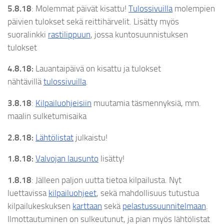
5.8.18
: Molemmat päivät kisattu!
Tulossivuilla
molempien
päivien tulokset sekä reittihärvelit. Lisätty myös
suoralinkki
rastilippuun
, jossa kuntosuunnistuksen
tulokset
4.8.18:
Lauantaipäivä on kisattu ja tulokset
nähtävillä
tulossivuilla
.
3.8.18
:
Kilpailuohjeisiin
muutamia täsmennyksiä, mm.
maalin sulketumisaika
2.8.18:
Lähtölistat
julkaistu!
1.8.18:
Valvojan lausunto
lisätty!
1.8.18
: Jälleen paljon uutta tietoa kilpailusta. Nyt
luettavissa
kilpailuohjeet
, sekä mahdollisuus tutustua
kilpailukeskuksen
karttaan
sekä
pelastussuunnitelmaan
.
Ilmottautuminen on sulkeutunut, ja pian myös lähtölistat