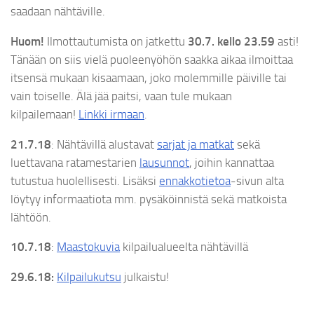
saadaan nähtäville.
Huom!
Ilmottautumista on jatkettu
30.7. kello 23.59
asti!
Tänään on siis vielä puoleenyöhön saakka aikaa ilmoittaa
itsensä mukaan kisaamaan, joko molemmille päiville tai
vain toiselle. Älä jää paitsi, vaan tule mukaan
kilpailemaan!
Linkki irmaan
.
21.7.18
: Nähtävillä alustavat
sarjat ja matkat
sekä
luettavana ratamestarien
lausunnot
, joihin kannattaa
tutustua huolellisesti. Lisäksi
ennakkotietoa
-sivun alta
löytyy informaatiota mm. pysäköinnistä sekä matkoista
lähtöön.
10.7.18
:
Maastokuvia
kilpailualueelta nähtävillä
29.6.18:
Kilpailukutsu
julkaistu!