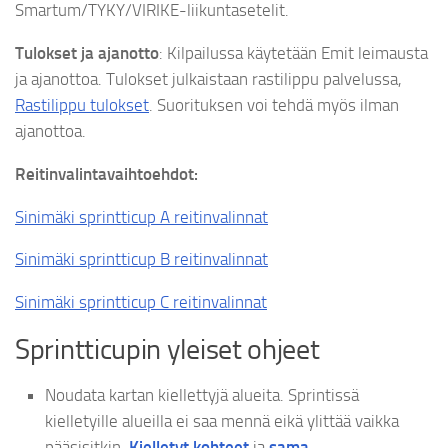
Smartum/TYKY/VIRIKE-liikuntasetelit.
Tulokset ja ajanotto
: Kilpailussa käytetään Emit leimausta
ja ajanottoa. Tulokset julkaistaan rastilippu palvelussa,
Rastilippu tulokset
. Suorituksen voi tehdä myös ilman
ajanottoa.
Reitinvalintavaihtoehdot:
Sinimäki sprintticup A reitinvalinnat
Sinimäki sprintticup B reitinvalinnat
Sinimäki sprintticup C reitinvalinnat
Sprintticupin yleiset ohjeet
Noudata kartan kiellettyjä alueita. Sprintissä
kielletyille alueilla ei saa mennä eikä ylittää vaikka
pääsisitkin.
Kielletyt kohteet
ja
sama