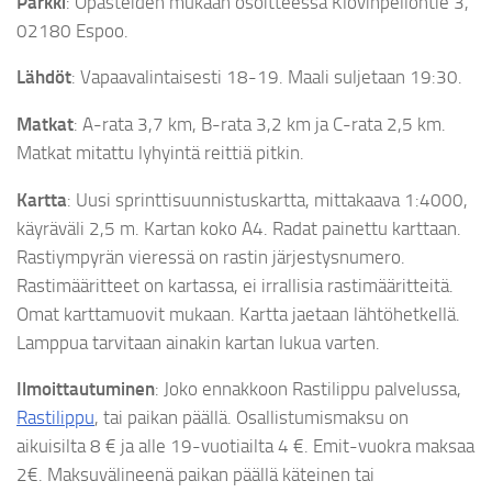
Parkki
: Opasteiden mukaan osoitteessa Klovinpellontie 3,
02180 Espoo.
Lähdöt
: Vapaavalintaisesti 18-19. Maali suljetaan 19:30.
Matkat
: A-rata 3,7 km, B-rata 3,2 km ja C-rata 2,5 km.
Matkat mitattu lyhyintä reittiä pitkin.
Kartta
: Uusi sprinttisuunnistuskartta, mittakaava 1:4000,
käyräväli 2,5 m. Kartan koko A4. Radat painettu karttaan.
Rastiympyrän vieressä on rastin järjestysnumero.
Rastimääritteet on kartassa, ei irrallisia rastimääritteitä.
Omat karttamuovit mukaan. Kartta jaetaan lähtöhetkellä.
Lamppua tarvitaan ainakin kartan lukua varten.
Ilmoittautuminen
: Joko ennakkoon Rastilippu palvelussa,
Rastilippu
, tai paikan päällä. Osallistumismaksu on
aikuisilta 8 € ja alle 19-vuotiailta 4 €. Emit-vuokra maksaa
2€. Maksuvälineenä paikan päällä käteinen tai