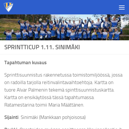
Skip to content
Liity jäseneksi
SPRINTTICUP 1.11. SINIMÄKI
Tapahtuman kuvaus
Sprinttisuunnistus rakennetussa toimistomiljöössä, jossa
on radoilla tarjolla reitinvalintavaihtoehtoja. Kartta on
tuore Alvar Palmenin tekemä spinttisuunnistuskartta.
Kartta on ensikäytössä tässä tapahtumassa.
Ratamestarina toimii Maria Määttänen.
Sijainti
: Sinimäki (Mankkaan pohjoisosa)