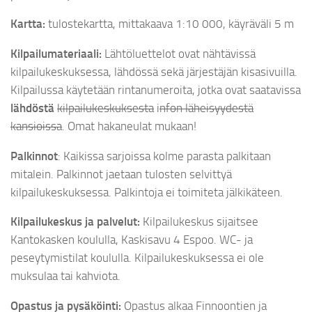
Kartta:
tulostekartta, mittakaava 1:10 000, käyräväli 5 m
Kilpailumateriaali:
Lähtöluettelot ovat nähtävissä
kilpailukeskuksessa, lähdössä sekä järjestäjän kisasivuilla.
Kilpailussa käytetään rintanumeroita, jotka ovat saatavissa
lähdöstä
kilpailukeskuksesta
i
nfon läheisyydestä
kansioissa
. Omat hakaneulat mukaan!
Palkinnot
: Kaikissa sarjoissa kolme parasta palkitaan
mitalein. Palkinnot jaetaan tulosten selvittyä
kilpailukeskuksessa. Palkintoja ei toimiteta jälkikäteen.
Kilpailukeskus ja palvelut:
Kilpailukeskus sijaitsee
Kantokasken koululla, Kaskisavu 4 Espoo. WC- ja
peseytymistilat koululla. Kilpailukeskuksessa ei ole
muksulaa tai kahviota.
Opastus ja pysäköinti:
Opastus alkaa Finnoontien ja