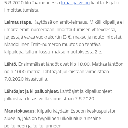
5.8.2020 klo 24 mennessä
Irma-palvelun
kautta. Ei jälki-
ilmoittautumista.
Leimaustapa:
Käytössä on emit-leimaus. Mikäli kilpailija ei
ilmoita emit-numeroaan ilmoittautumisen yhteydessä,
järjestäjä varaa vuokrakortin (3 €, maksu ja nouto infosta).
Mahdollinen Emit-numeron muutos on tehtävä
kilpailupaikalla infossa, maksu muutoksesta 2 e.
Lähtö:
Ensimmäiset lähdöt ovat klo 18.00. Matkaa lähtöön
noin 1000 metriä. Lähtöajat julkaistaan viimeistään
7.8.2020 kisasivuilla.
Lähtöajat ja kilpailuohjeet:
Lähtöajat ja kilpailuohjeet
julkaistaan kisasivuilla viimeistään 7.8.2020.
Maastokuvaus:
Kilpailu käydään Espoon keskuspuiston
alueella, joka on tyypillinen ulkoilualue runsaine
polkuineen ja kulku-urineen.