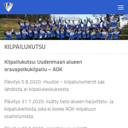
Skip to content
Liity jäseneksi
KILPAILUKUTSU
Kilpailukutsu: Uudenmaan alueen
oravapolkukilpailu – AOK
Päivitys 5.8.2020: muutos – kilpailunumerot saa
lähdöstä, ei kilpailukeskuksesta
Päivitys 31.7.2020: lisätty tieto alueen harjoittelu- ja
kilpailukiellosta, joka ei koske AOK-kilpailuun
osallistumista.