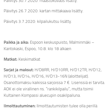
Päivitys 30.7.2020: maastokuvaus lisätty.
Päivitys 26.7.2020: kartan mittakaava lisätty.
Päivitys 3.7.2020: kilpailukutsu lisätty.
Paikka ja aika:
Espoon keskuspuisto, Malminmäki –
Kantokaski, Espoo, 10.8. klo 18 alkaen
Matkat:
Keskimatkat
Sarjat ja maksut:
H/D8RR, H/D10RR, H/D12TR, H/D12,
H/D13, H/D14, H/D16, H/D13-16N (aloittelijat).
Osanottomaksu kaikissa sarjoissa 7 €. Lisenssiä ei tarvita.
AOK ei ole virallinen ns. ”rankikilpailu”, mutta toimii
Kultainen Kompassi aluecupin osakilpailuna.
Ilmoittautuminen:
Ilmoittautumisten tulee olla perillä