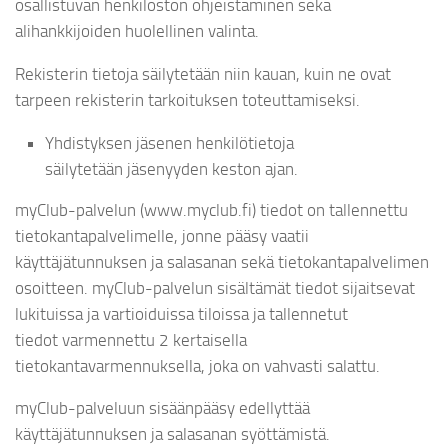
osallistuvan henkilöstön ohjeistaminen sekä
alihankkijoiden huolellinen valinta.
Rekisterin tietoja säilytetään niin kauan, kuin ne ovat
tarpeen rekisterin tarkoituksen toteuttamiseksi.
Yhdistyksen jäsenen henkilötietoja
säilytetään jäsenyyden keston ajan.
myClub-palvelun (www.myclub.fi) tiedot on tallennettu
tietokantapalvelimelle, jonne pääsy vaatii
käyttäjätunnuksen ja salasanan sekä tietokantapalvelimen
osoitteen. myClub-palvelun sisältämät tiedot sijaitsevat
lukituissa ja vartioiduissa tiloissa ja tallennetut
tiedot varmennettu 2 kertaisella
tietokantavarmennuksella, joka on vahvasti salattu.
myClub-palveluun sisäänpääsy edellyttää
käyttäjätunnuksen ja salasanan syöttämistä.