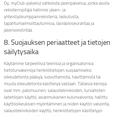
Oy, myClub-palvelu) sähköistä jäsenpalvelua, jonka avulla
rekisterinpitäjä hallinnoi jäsen- ja
yhteistyökumppanirekisteriä, laskutusta,
tapahtumailmoittautumisia, läsnäoloseurantaa ja
jäsenviestintää.
8. Suojauksen periaatteet ja tietojen
säilytysaika
Käytämme tarpeellisia teknisiä ja organisatorisia
tietoturvakeinoja henkilötietojen suojaamiseksi
oikeudetonta pääsyä, luovuttamista, hävittämistä tai
muuta oikeudetonta käsittelyä vastaan. Tällaisia keinoja
ovat mm. palomuurien, salaustekniikoiden, turvallisten
laitetilojen käyttö, asianmukainen kulunvalvonta, hallittu
käyttöoikeuksien myöntäminen ja niiden käytön valvonta,
salaustekniikoiden käyttö, henkilötietojen käsittelyyn