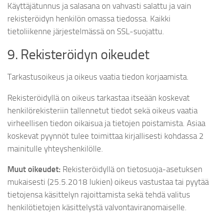
Käyttäjätunnus ja salasana on vahvasti salattu ja vain
rekisteröidyn henkilön omassa tiedossa. Kaikki
tietoliikenne järjestelmässä on SSL-suojattu.
9. Rekisteröidyn oikeudet
Tarkastusoikeus ja oikeus vaatia tiedon korjaamista.
Rekisteröidyllä on oikeus tarkastaa itseään koskevat
henkilörekisteriin tallennetut tiedot sekä oikeus vaatia
virheellisen tiedon oikaisua ja tietojen poistamista. Asiaa
koskevat pyynnöt tulee toimittaa kirjallisesti kohdassa 2
mainitulle yhteyshenkilölle.
Muut oikeudet:
Rekisteröidyllä on tietosuoja-asetuksen
mukaisesti (25.5.2018 lukien) oikeus vastustaa tai pyytää
tietojensa käsittelyn rajoittamista sekä tehdä valitus
henkilötietojen käsittelystä valvontaviranomaiselle.