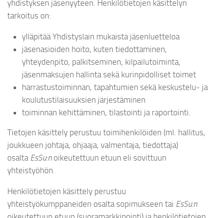
yhdistyksen jäsenyyteen. Henkilötietojen käsittelyn
tarkoitus on:
ylläpitää Yhdistyslain mukaista jäsenluetteloa
jäsenasioiden hoito, kuten tiedottaminen,
yhteydenpito, palkitseminen, kilpailutoiminta,
jäsenmaksujen hallinta sekä kurinpidolliset toimet
harrastustoiminnan, tapahtumien sekä keskustelu- ja
koulutustilaisuuksien järjestäminen
toiminnan kehittäminen, tilastointi ja raportointi.
Tietojen käsittely perustuu toimihenkilöiden (ml. hallitus,
joukkueen johtaja, ohjaaja, valmentaja, tiedottaja)
osalta
EsSu:n
oikeutettuun etuun eli sovittuun
yhteistyöhön.
Henkilötietojen käsittely perustuu
yhteistyökumppaneiden osalta sopimukseen tai
EsSu:n
oikeutettuun etuun (suoramarkkinointi) ja henkilötietojen