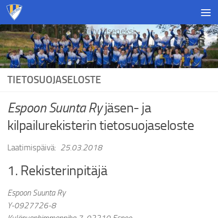
Skip to content
Liity jäseneksi
TIETOSUOJASELOSTE
Espoon Suunta Ry
jäsen- ja
kilpailurekisterin tietosuojaseloste
Laatimispäivä:
25.03.2018
1. Rekisterinpitäjä
Espoon Suunta Ry
Y-0927726-8