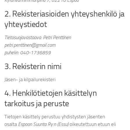
Kylänvanhimmanpiha 7, 02210 Espoo
2. Rekisteriasioiden yhteyshenkilö ja
yhteystiedot
Tietosuojavastaava: Petri Penttinen
petri.penttinen@gmail.com
puhelin: 040-1736859
3. Rekisterin nimi
Jäsen- ja kilpailurekisteri
4. Henkilötietojen käsittelyn
tarkoitus ja peruste
Tietojen käsittely perustuu yhdistysten jäsenten
osalta
Espoon Suunta Ry:n (Essu)
oikeutettuun etuun eli