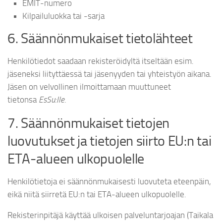
EMIT-numero
Kilpailuluokka tai -sarja
6. Säännönmukaiset tietolähteet
Henkilötiedot saadaan rekisteröidyltä itseltään esim.
jäseneksi liityttäessä tai jäsenyyden tai yhteistyön aikana.
Jäsen on velvollinen ilmoittamaan muuttuneet
tietonsa
EsSu:lle
.
7. Säännönmukaiset tietojen
luovutukset ja tietojen siirto EU:n tai
ETA-alueen ulkopuolelle
Henkilötietoja ei säännönmukaisesti luovuteta eteenpäin,
eikä niitä siirretä EU:n tai ETA-alueen ulkopuolelle.
Rekisterinpitäjä käyttää ulkoisen palveluntarjoajan (Taikala