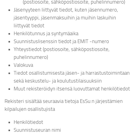
(postiosoite, sähköpostiosoite, puhelinnumero)
Jäsenyyteen liittyvät tiedot, kuten jäsennumero,
jäsentyyppi, jäsenmaksuihin ja muihin laskuihin
liittyvät tiedot
Henkilötunnus ja syntymäaika
Suunnistuslisenssin tiedot ja EMIT -numero
Yhteystiedot (postiosoite, sähköpostiosoite,
puhelinnumero)
Valokuva
Tiedot osallistumisesta jäsen- ja harrastustoimintaan
sekä keskustelu- ja koulutustilaisuuksiin
Muut rekisteröidyn itsensä luovuttamat henkilötiedot
Rekisteri sisältää seuraavia tietoja EsSu:n järjestämien
kilpailujen osallistujista
Henkilötiedot
Suunnistuseuran nimi