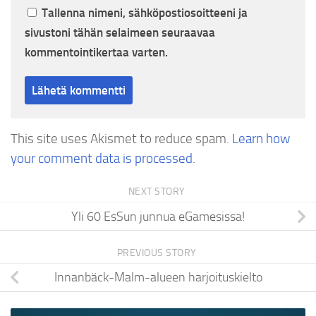
Tallenna nimeni, sähköpostiosoitteeni ja
sivustoni tähän selaimeen seuraavaa
kommentointikertaa varten.
This site uses Akismet to reduce spam.
Learn how
your comment data is processed.
NEXT STORY
Yli 60 EsSun junnua eGamesissa!
PREVIOUS STORY
Innanbäck-Malm-alueen harjoituskielto