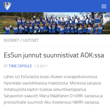
Skip to content
Liity jäseneksi
NUORET
/
UUTISET
EsSun junnut suunnistivat AOK:ssa
BY
TIME CAPSULE
·
1.9.2011
Lähes 40 EsSulaista kisasi Alueen oravapolkukisoissa
Hyvinkään vauhdikkaissa maastoissa. Monessa sarjassa
mitalisijoista käytiin tiukkaa sekuntikamppailua.
Sarjavoiton saavutti Maria Määttänen D10RR-sarjassa ja
pronssitilalle suunnisti Aku Koskenvuo H8RR-sarjassa.