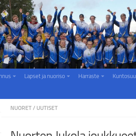
nnus
Lapset ja nuoriso
Harraste
Kuntosuu
NUORET
/
UUTISET
Nuorten Jukola joukkuee