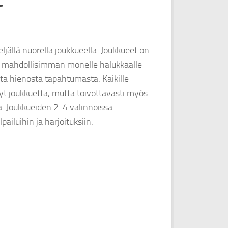
jällä nuorella joukkueella. Joukkueet on
tä mahdollisimman monelle halukkaalle
ä hienosta tapahtumasta. Kaikille
nyt joukkuetta, mutta toivottavasti myös
 Joukkueiden 2-4 valinnoissa
pailuihin ja harjoituksiin.