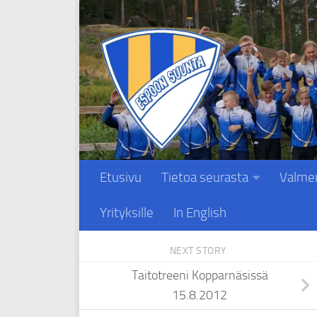
Skip to content
Etusivu
Tietoa seurasta
Valme
Yrityksille
In English
NEXT STORY
Taitotreeni Kopparnäsissä
15.8.2012