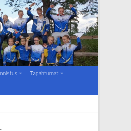
Liity jäseneksi
nnistus
Tapahtumat
t