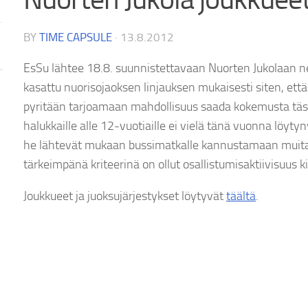
BY
TIME CAPSULE
·
13.8.2012
EsSu lähtee 18.8. suunnistettavaan Nuorten Jukolaan nel
kasattu nuorisojaoksen linjauksen mukaisesti siten, et
pyritään tarjoamaan mahdollisuus saada kokemusta täst
halukkaille alle 12-vuotiaille ei vielä tänä vuonna löyty
he lähtevät mukaan bussimatkalle kannustamaan muita.
tärkeimpänä kriteerinä on ollut osallistumisaktiivisuus kil
Joukkueet ja juoksujärjestykset löytyvät
täältä
.