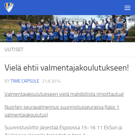
Skip to content
Liity jäseneksi
UUTISET
Vielä ehtii valmentajakoulutukseen!
BY
TIME CAPSULE
·
21.8.2014
Valmentajakoulutukseen vielä mahdollista ilmoittautua!
Nuorten seuravalmennus suunnistusseurassa (taso 1
valmentajakoulutus)
Suunnistusliitto järjestää Espoossa 15-16.11 EsSun ja