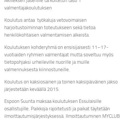
Akilleksen jäsenille tarkoitetun taso 1
valmentajakoulutuksen
Koulutus antaa työkaluja vetovoimaisen
harjoitustoiminnan toteutukseen sekä tietoa
henkilökohtaisen valmentamisen alkeista.
Koulutuksen kohderyhmä on ensisijaisesti 11–17-
vuotiaiden ryhmien valmentajat mutta soveltuu myös
tietopohjaksi urheileville nuorille ja muille
valmennuksesta kiinnostuneille.
Koulutus on kaksiosainen ja toinen kaksipäiväinen jakso
järjestetään keväällä 2015.
Espoon Suunta maksaa koulutuksen Essulaisille
osallistujille. Paikkoja rajoitetusti ja paikat täytetään
ilmoittautumisjärjestyksessä. Ilmoittautuminen MYCLUB