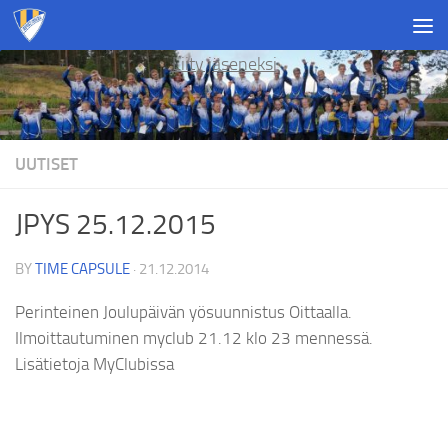
Skip to content
Liity jäseneksi
UUTISET
JPYS 25.12.2015
BY
TIME CAPSULE
·
21.12.2014
Perinteinen Joulupäivän yösuunnistus Oittaalla.
Ilmoittautuminen myclub 21.12 klo 23 mennessä.
Lisätietoja MyClubissa