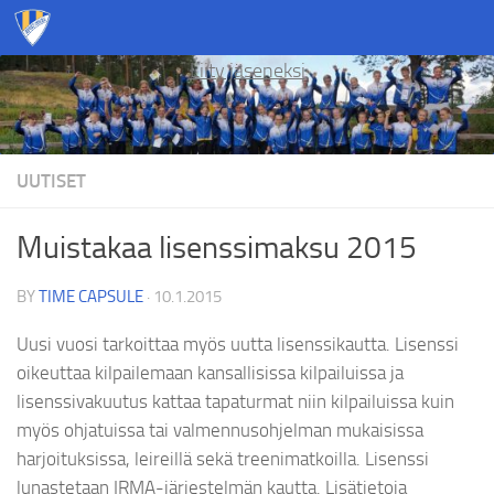
Skip to content
Liity jäseneksi
UUTISET
Muistakaa lisenssimaksu 2015
BY
TIME CAPSULE
·
10.1.2015
Uusi vuosi tarkoittaa myös uutta lisenssikautta. Lisenssi
oikeuttaa kilpailemaan kansallisissa kilpailuissa ja
lisenssivakuutus kattaa tapaturmat niin kilpailuissa kuin
myös ohjatuissa tai valmennusohjelman mukaisissa
harjoituksissa, leireillä sekä treenimatkoilla. Lisenssi
lunastetaan IRMA-järjestelmän kautta. Lisätietoja