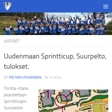
Skip to content
Liity jäseneksi
UUTISET
Uudenmaan Sprintticup, Suurpelto,
tulokset.
BY
PIETARI HYVARINEN
·
19.11.2015
Torstai-iltana
järjestettyyn
Sprintticupin
Suurpellon