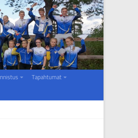
Liity jäseneksi
nnistus
Tapahtumat