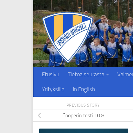
Skip to content
Etusivu
Tietoa seurasta
Valme
Yrityksille
In English
PREVIOUS STORY
Cooperin testi 10.8.