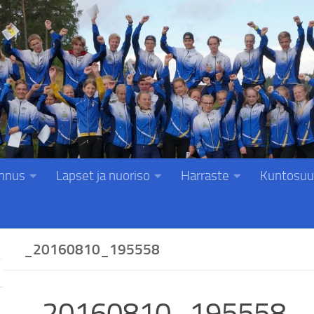
nnus
Lapset ja nuoriso
Harraste
Kuntosuu
_20160810_195558
_20160810_195558