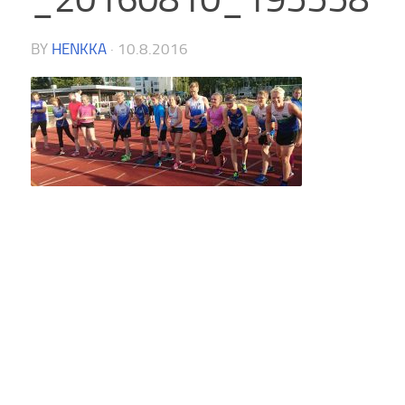
BY
HENKKA
·
10.8.2016