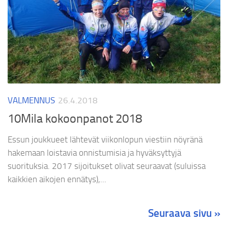
VALMENNUS
26.4.2018
10Mila kokoonpanot 2018
Essun joukkueet lähtevät viikonlopun viestiin nöyränä
hakemaan loistavia onnistumisia ja hyväksyttyjä
suorituksia. 2017 sijoitukset olivat seuraavat (suluissa
kaikkien aikojen ennätys),...
Seuraava sivu »