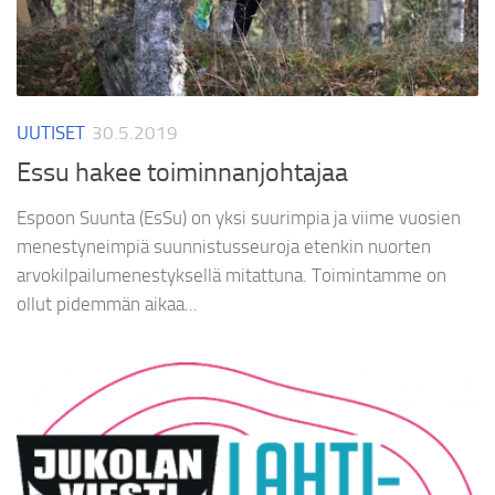
UUTISET
30.5.2019
Essu hakee toiminnanjohtajaa
Espoon Suunta (EsSu) on yksi suurimpia ja viime vuosien
menestyneimpiä suunnistusseuroja etenkin nuorten
arvokilpailumenestyksellä mitattuna. Toimintamme on
ollut pidemmän aikaa...