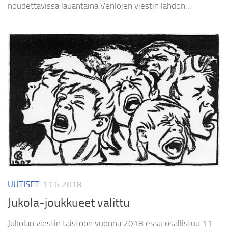
noudettavissa lauantaina Venlojen viestin lähdön...
UUTISET
11.6.2018
Jukola-joukkueet valittu
Jukolan viestin taistoon vuonna 2018 essu osallistuu 11