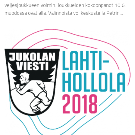
veljesjoukkueen voimin. Joukkueiden kokoonpanot 10.6.
muodossa ovat alla. Valinnoista voi keskustella Petrin...