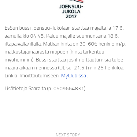
EsSun bussi Joensuu-Jukolaan starttaa majalta la 17.6.
aamulla klo 04:45. Paluu majalle suunnuntaina 18.6.
iltapäivällä/illalla. Matkan hinta on 30-60€ henkilö m/p,
matkustajamäärästä riippuen (hinta tarkentuu
myöhemmin). Bussi starttaa jos ilmoittautumisia tulee
määrä aikaan mennessä (DL su 21.5.) min 25 henkilöä.
Linkki ilmoittautumiseen
MyClubissa
.
Lisätietoja Saaralta (p. 0509664831).
NEXT STORY