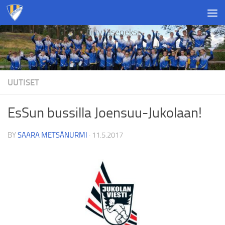
Skip to content
Liity jäseneksi
UUTISET
EsSun bussilla Joensuu-Jukolaan!
BY
SAARA METSÄNURMI
·
11.5.2017