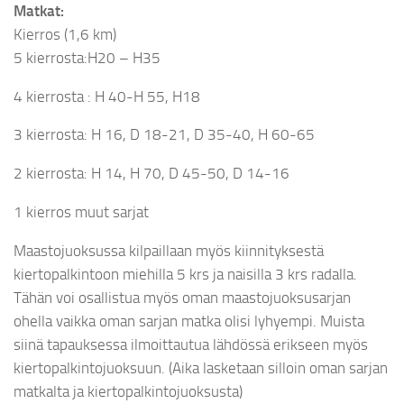
Matkat:
Kierros (1,6 km)
5 kierrosta:H20 – H35
4 kierrosta : H 40-H 55, H18
3 kierrosta: H 16, D 18-21, D 35-40, H 60-65
2 kierrosta: H 14, H 70, D 45-50, D 14-16
1 kierros muut sarjat
Maastojuoksussa kilpaillaan myös kiinnityksestä
kiertopalkintoon miehilla 5 krs ja naisilla 3 krs radalla.
Tähän voi osallistua myös oman maastojuoksusarjan
ohella vaikka oman sarjan matka olisi lyhyempi. Muista
siinä tapauksessa ilmoittautua lähdössä erikseen myös
kiertopalkintojuoksuun. (Aika lasketaan silloin oman sarjan
matkalta ja kiertopalkintojuoksusta)