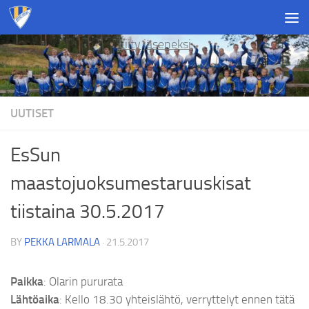
Skip to content
Liity jäseneksi
UUTISET
EsSun
maastojuoksumestaruuskisat
tiistaina 30.5.2017
BY
PEKKA LARMALA
·
21.5.2017
Paikka
: Olarin pururata
Lähtöaika
: Kello 18.30 yhteislähtö, verryttelyt ennen tätä