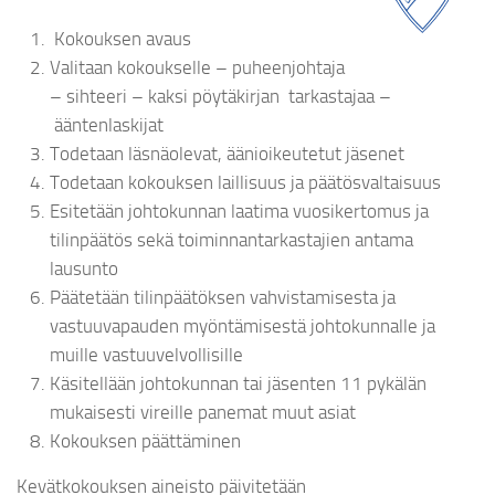
Kokouksen avaus
Valitaan kokoukselle – puheenjohtaja
– sihteeri – kaksi pöytäkirjan tarkastajaa –
ääntenlaskijat
Todetaan läsnäolevat, äänioikeutetut jäsenet
Todetaan kokouksen laillisuus ja päätösvaltaisuus
Esitetään johtokunnan laatima vuosikertomus ja
tilinpäätös sekä toiminnantarkastajien antama
lausunto
Päätetään tilinpäätöksen vahvistamisesta ja
vastuuvapauden myöntämisestä johtokunnalle ja
muille vastuuvelvollisille
Käsitellään johtokunnan tai jäsenten 11 pykälän
mukaisesti vireille panemat muut asiat
Kokouksen päättäminen
Kevätkokouksen aineisto päivitetään