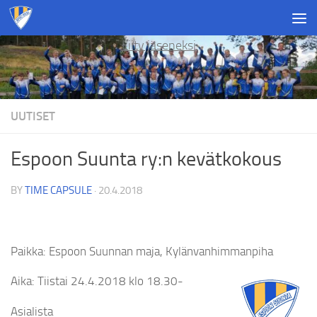
Skip to content
Liity jäseneksi
UUTISET
Espoon Suunta ry:n kevätkokous
BY
TIME CAPSULE
·
20.4.2018
Paikka: Espoon Suunnan maja, Kylänvanhimmanpiha
Aika: Tiistai 24.4.2018 klo 18.30-
Asialista