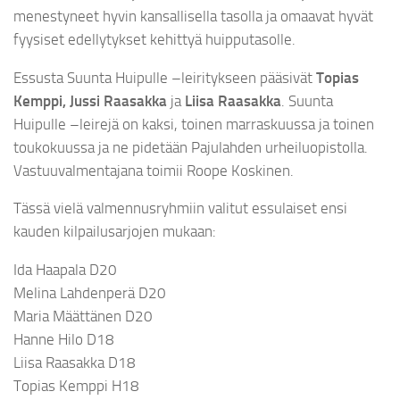
menestyneet hyvin kansallisella tasolla ja omaavat hyvät
fyysiset edellytykset kehittyä huipputasolle.
Essusta Suunta Huipulle –leiritykseen pääsivät
Topias
Kemppi, Jussi Raasakka
ja
Liisa Raasakka
. Suunta
Huipulle –leirejä on kaksi, toinen marraskuussa ja toinen
toukokuussa ja ne pidetään Pajulahden urheiluopistolla.
Vastuuvalmentajana toimii Roope Koskinen.
Tässä vielä valmennusryhmiin valitut essulaiset ensi
kauden kilpailusarjojen mukaan:
Ida Haapala D20
Melina Lahdenperä D20
Maria Määttänen D20
Hanne Hilo D18
Liisa Raasakka D18
Topias Kemppi H18