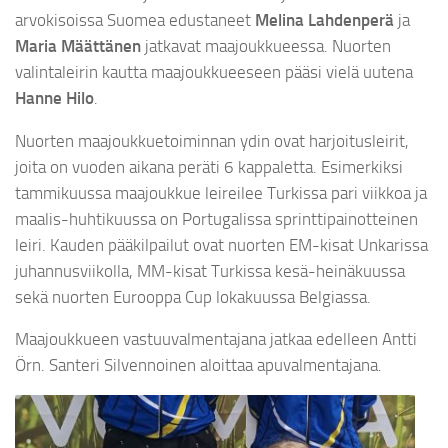
arvokisoissa Suomea edustaneet
Melina Lahdenperä
ja
Maria Määttänen
jatkavat maajoukkueessa. Nuorten
valintaleirin kautta maajoukkueeseen pääsi vielä uutena
Hanne Hilo
.
Nuorten maajoukkuetoiminnan ydin ovat harjoitusleirit,
joita on vuoden aikana peräti 6 kappaletta. Esimerkiksi
tammikuussa maajoukkue leireilee Turkissa pari viikkoa ja
maalis-huhtikuussa on Portugalissa sprinttipainotteinen
leiri. Kauden pääkilpailut ovat nuorten EM-kisat Unkarissa
juhannusviikolla, MM-kisat Turkissa kesä-heinäkuussa
sekä nuorten Eurooppa Cup lokakuussa Belgiassa.
Maajoukkueen vastuuvalmentajana jatkaa edelleen Antti
Örn. Santeri Silvennoinen aloittaa apuvalmentajana.