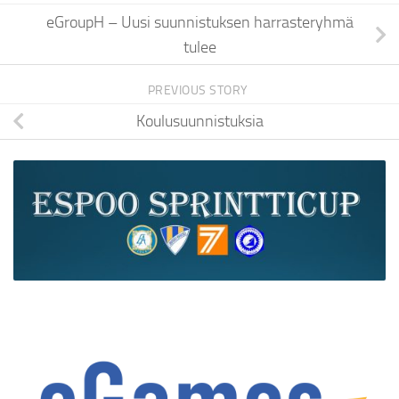
eGroupH – Uusi suunnistuksen harrasteryhmä
tulee
PREVIOUS STORY
Koulusuunnistuksia