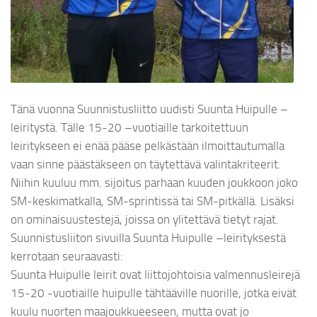
Tänä vuonna Suunnistusliitto uudisti Suunta Huipulle –
leiritystä. Tälle 15-20 –vuotiaille tarkoitettuun
leiritykseen ei enää pääse pelkästään ilmoittautumalla
vaan sinne päästäkseen on täytettävä valintakriteerit.
Niihin kuuluu mm. sijoitus parhaan kuuden joukkoon joko
SM-keskimatkalla, SM-sprintissä tai SM-pitkällä. Lisäksi
on ominaisuustestejä, joissa on ylitettävä tietyt rajat.
Suunnistusliiton sivuilla Suunta Huipulle –leirityksestä
kerrotaan seuraavasti:
Suunta Huipulle leirit ovat liittojohtoisia valmennusleirejä
15-20 -vuotiaille huipulle tähtääville nuorille, jotka eivät
kuulu nuorten maajoukkueeseen, mutta ovat jo