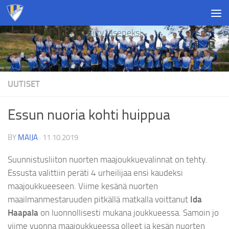
Skip to content
Liity jäseneksi
UUTISET
Essun nuoria kohti huippua
BY
MAIJA
·
11.10.2019
Suunnistusliiton nuorten maajoukkuevalinnat on tehty.
Essusta valittiin peräti 4 urheilijaa ensi kaudeksi
maajoukkueeseen. Viime kesänä nuorten
maailmanmestaruuden pitkällä matkalla voittanut
Ida
Haapala
on luonnollisesti mukana joukkueessa. Samoin jo
viime vuonna maajoukkueessa olleet ja kesän nuorten