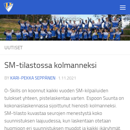
Skip to content
Liity jäseneksi
UUTISET
SM-tilastossa kolmanneksi
BY
KARI-PEKKA SEPPÄNEN
·
1.11.2021
O-Skills on koonnut kaikki vuoden SM-kilpailuiden
tulokset yhteen, pistelaskentaa varten. Espoon Suunta on
kokonaislaskennassa sijoittunut hienosti kolmanneksi.
SM-tilasto kuvastaa seurojen menestystä koko
suunnistuksen laajuudessa, kun laskentaan otetaan
huomioon eri suunnistuksen muodot ja kaikki ikäryhmät.