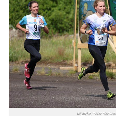
Elli juoksi mainion aloitus