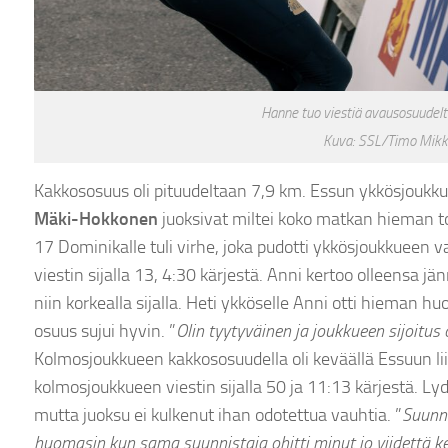
Hanne tuo viestiä avausosuudelt
Kuva: SSL/Timo Mikk
Kakkososuus oli pituudeltaan 7,9 km. Essun ykkösjouk
Mäki-Hokkonen
juoksivat miltei koko matkan hieman to
17 Dominikalle tuli virhe, joka pudotti ykkösjoukkueen vai
viestin sijalla 13, 4:30 kärjestä. Anni kertoo olleensa jän
niin korkealla sijalla. Heti ykköselle Anni otti hieman h
osuus sujui hyvin. ”
Olin tyytyväinen ja joukkueen sijoitus
Kolmosjoukkueen kakkososuudella oli keväällä Essuun li
kolmosjoukkueen viestin sijalla 50 ja 11:13 kärjestä. Ly
mutta juoksu ei kulkenut ihan odotettua vauhtia. ”
Suunni
huomasin kun sama suunnistaja ohitti minut jo viidettä 