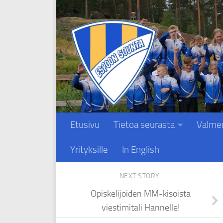
Skip to content
Etusivu
Tietoa seurasta
Valme
Yrityksille
In English
NEXT STORY
Opiskelijoiden MM-kisoista
viestimitali Hannelle!