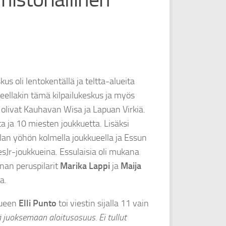
us oli lentokentällä ja teltta-alueita
teellakin tämä kilpailukeskus ja myös
nä olivat Kauhavan Wisa ja Lapuan Virkiä.
a ja 10 miesten joukkuetta. Lisäksi
lan yöhön kolmella joukkueella ja Essun
iesJr-joukkueina. Essulaisia oli mukana
nan peruspilarit
Marika Lappi
ja
Maija
a.
kueen
Elli Punto
toi viestin sijalla 11 vain
ä juoksemaan aloitusosuus. Ei tullut