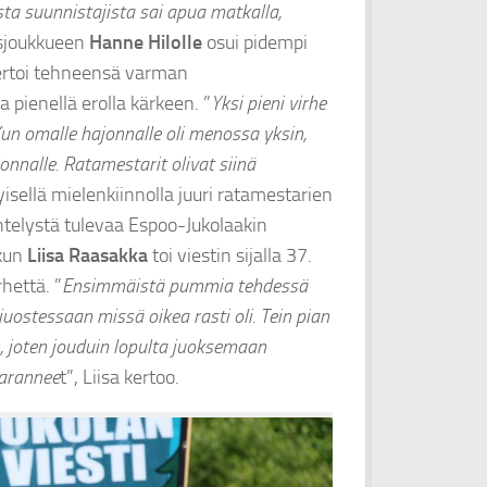
sta suunnistajista sai apua matkalla,
kösjoukkueen
Hanne Hilolle
osui pidempi
kertoi tehneensä varman
a pienellä erolla kärkeen. ”
Yksi pieni virhe
 Kun omalle hajonnalle oli menossa yksin,
onnalle. Ratamestarit olivat siinä
isellä mielenkiinnolla juuri ratamestarien
ntelystä tulevaa Espoo-Jukolaakin
 kun
Liisa Raasakka
toi viestin sijalla 37.
rhettä. ”
Ensimmäistä pummia tehdessä
uostessaan missä oikea rasti oli. Tein pian
, joten jouduin lopulta juoksemaan
karannee
t”, Liisa kertoo.