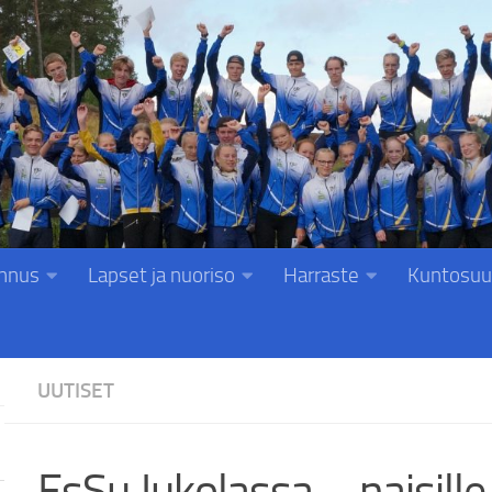
nnus
Lapset ja nuoriso
Harraste
Kuntosuu
UUTISET
EsSu Jukolassa – naisille 