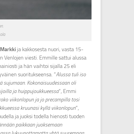
on.
ola
Markki
ja kakkosesta nuori, vasta 15-
 Venlojen viesti. Emmille sattui alussa
iniosti ja hän vaihtoi sijalla 25 eli
ytyväinen suoritukseensa. ”
Alussa tuli iso
stä sujumaan. Kokonaisuudessaan oli
sijoilla ja huippujoukkueessa
”, Emmi
koko viikonlopun ja jo precampilla tosi
kkueessa kruunasi kyllä viikonlopun
”,
ella ja juoksi todella hienosti tuoden
 jännään paikkaan juoksemaan
kasassa lukuunottamatta yhtä suurempaa