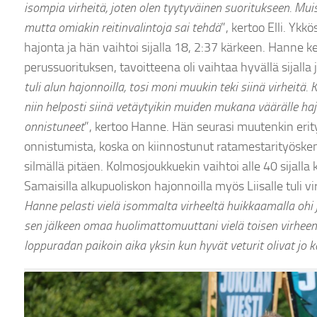
isompia virheitä, joten olen tyytyväinen suoritukseen. Mui
mutta omiakin reitinvalintoja sai tehdä
”, kertoo Elli. Yk
hajonta ja hän vaihtoi sijalla 18, 2:37 kärkeen. Hanne 
perussuorituksen, tavoitteena oli vaihtaa hyvällä sijalla j
tuli alun hajonnoilla, tosi moni muukin teki siinä virheitä.
niin helposti siinä vetäytyikin muiden mukana väärälle haj
onnistuneet
”, kertoo Hanne. Hän seurasi muutenkin erity
onnistumista, koska on kiinnostunut ratamestarityöske
silmällä pitäen. Kolmosjoukkuekin vaihtoi alle 40 sijalla
Samaisilla alkupuoliskon hajonnoilla myös Liisalle tuli vi
Hanne pelasti vielä isommalta virheeltä huikkaamalla ohi j
sen jälkeen omaa huolimattomuuttani vielä toisen virheen
loppuradan paikoin aika yksin kun hyvät veturit olivat jo 