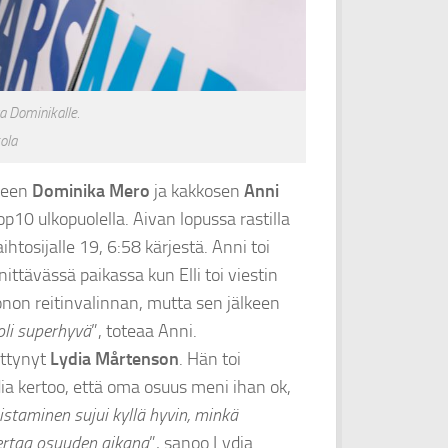
a Dominikalle.
ola
kueen
Dominika Mero
ja kakkosen
Anni
p10 ulkopuolella. Aivan lopussa rastilla
htosijalle 19, 6:58 kärjestä. Anni toi
nittävässä paikassa kun Elli toi viestin
uonon reitinvalinnan, mutta sen jälkeen
 oli superhyvä
”, toteaa Anni.
ittynyt
Lydia Mårtenson
. Hän toi
dia kertoo, että oma osuus meni ihan ok,
staminen sujui kyllä hyvin, minkä
kertaa osuuden aikana
”, sanoo Lydia.