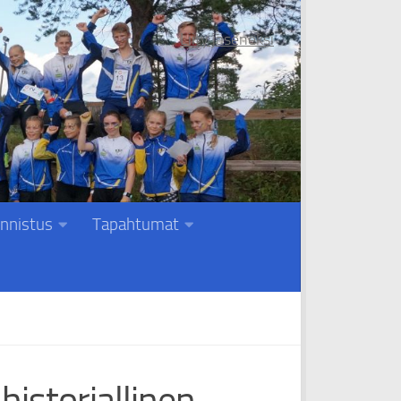
Liity jäseneksi
nnistus
Tapahtumat
historiallinen