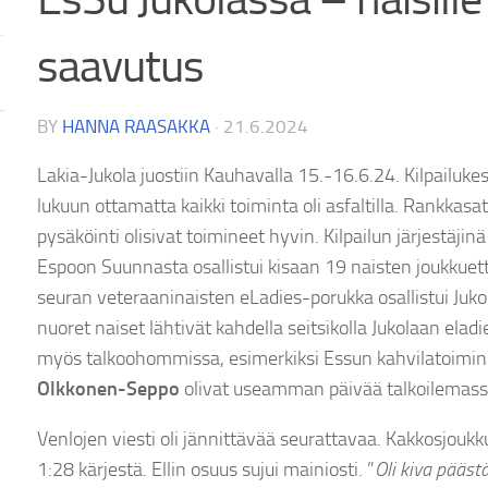
saavutus
BY
HANNA RAASAKKA
·
21.6.2024
Lakia-Jukola juostiin Kauhavalla 15.-16.6.24. Kilpailukesk
lukuun ottamatta kaikki toiminta oli asfaltilla. Rankkasa
pysäköinti olisivat toimineet hyvin. Kilpailun järjestäji
Espoon Suunnasta osallistui kisaan 19 naisten joukkuett
seuran veteraaninaisten eLadies-porukka osallistui Juko
nuoret naiset lähtivät kahdella seitsikolla Jukolaan elad
myös talkoohommissa, esimerkiksi Essun kahvilatoimin
Olkkonen-Seppo
olivat useamman päivää talkoilemass
Venlojen viesti oli jännittävää seurattavaa. Kakkosjouk
1:28 kärjestä. Ellin osuus sujui mainiosti. ”
Oli kiva pääst