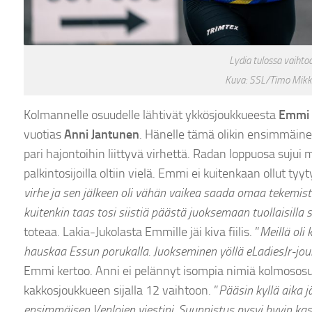
Lydia tulossa vaihto
Kuva: SSL/Timo Mikk
Kolmannelle osuudelle lähtivät ykkösjoukkueesta
Emmi 
vuotias
Anni Jantunen
. Hänelle tämä olikin ensimmäinen
pari hajontoihin liittyvä virhettä. Radan loppuosa sujui ma
palkintosijoilla oltiin vielä. Emmi ei kuitenkaan ollut ty
virhe ja sen jälkeen oli vähän vaikea saada omaa tekemi
kuitenkin taas tosi siistiä päästä juoksemaan tuollaisilla 
toteaa. Lakia-Jukolasta Emmille jäi kiva fiilis. ”
Meillä oli 
hauskaa Essun porukalla. Juokseminen yöllä eLadiesJr-jou
Emmi kertoo. Anni ei pelännyt isompia nimiä kolmososuud
kakkosjoukkueen sijalla 12 vaihtoon. ”
Pääsin kyllä aika
ensimmäisen Venlojen viestini. Suunnistus pysyi hyvin 