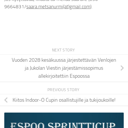
9664831/
saara.metsanurmi(at)
gmail.com
).
NEXT STORY
Vuoden 2028 kesäkuussa järjestettävän Venlojen
ja Jukolan Viestin järjestämissopimus
allekirjoitettiin Espoossa
PREVIOUS STORY
Kiitos Indoor‑O Cupin osallistujille ja tukijoukoille!