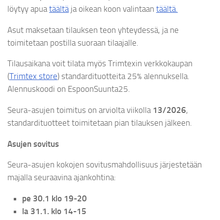
löytyy apua
täältä
ja oikean koon valintaan
täältä.
Asut maksetaan tilauksen teon yhteydessä, ja ne
toimitetaan postilla suoraan tilaajalle.
Tilausaikana voit tilata myös Trimtexin verkkokaupan
(
Trimtex store
) standardituotteita 25% alennuksella.
Alennuskoodi on EspoonSuunta25.
Seura-asujen toimitus on arviolta viikolla
13/2026
,
standardituotteet toimitetaan pian tilauksen jälkeen.
Asujen sovitus
Seura-asujen kokojen sovitusmahdollisuus järjestetään
majalla seuraavina ajankohtina:
pe 30.1 klo 19-20
la 31.1. klo 14-15