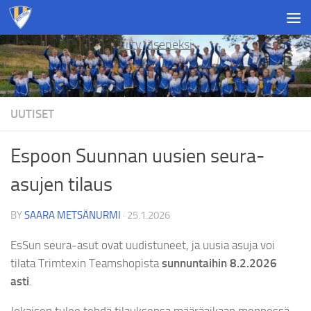
Skip to content
Liity jäseneksi
UUTISET
Espoon Suunnan uusien seura-
asujen tilaus
BY
SAARA METSÄNURMI
·
25.1.2026
EsSun seura-asut ovat uudistuneet, ja uusia asuja voi
tilata Trimtexin Teamshopista
sunnuntaihin 8.2.2026
asti
.
Jokaisen tulee tehdä tilauksensa määräaikaan mennessä.