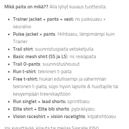
Mikä paita on mikä??
Alla lyhyt kuvaus tuotteista:
Trainer jacket + pants + vest:
ns juoksuasu +
seuraliivi
Pulse jacket + pants
: Hiihtoasu, lämpimämpi kuin
Trainer
Trail shirt
: suunnistuspaita vetoketjulla
Basic mesh shirt (SS ja LS
): ns reikäpaita
Trail O-pants
: suunnistushousut
Run t-shirt
: tekninen t-paita
Free t-shirt:
hiukan edullisempi ja vähemmän
tekninen t-paita, sopii hyvin lapsille & huoltajille tai
kevyempään treenikäyttöön
Run singlet + lead shorts:
sprinttiasu
Elite shirt + Elite bib shorts
: pyöräilyasu
Vision raceshirt + vision racetights
. kilpahiihtoasu
Jos kysyttävää, kilauta tai meilaa Saaralle (050