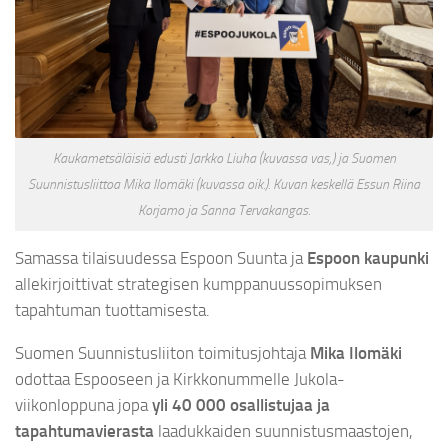
Kaukametsäläisiä edusti Jarkko Liuha (kuvassa vas,) ja Suomen
Suunnistusliittoa Mika Ilomäki (kuvassa oik.). Kuvan keskellä Essun Riina
Korjamo ja Sanna Tervakangas.
Samassa tilaisuudessa Espoon Suunta ja
Espoon kaupunki
allekirjoittivat strategisen kumppanuussopimuksen
tapahtuman tuottamisesta.
Suomen Suunnistusliiton toimitusjohtaja
Mika Ilomäki
odottaa Espooseen ja Kirkkonummelle Jukola-
viikonloppuna jopa
yli 40 000 osallistujaa ja
tapahtumavierasta
laadukkaiden suunnistusmaastojen,