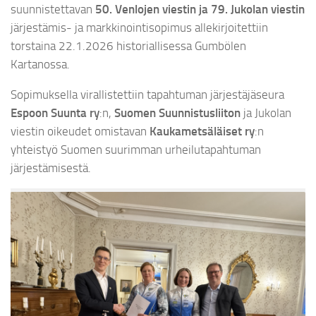
suunnistettavan
50.
Venlojen viestin ja 79. Jukolan viestin
järjestämis- ja markkinointisopimus allekirjoitettiin
torstaina 22.1.2026 historiallisessa Gumbölen
Kartanossa.
Sopimuksella virallistettiin tapahtuman järjestäjäseura
Espoon Suunta ry
:n,
Suomen Suunnistusliiton
ja Jukolan
viestin oikeudet omistavan
Kaukametsäläiset ry
:n
yhteistyö Suomen suurimman urheilutapahtuman
järjestämisestä.