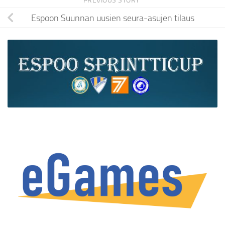
PREVIOUS STORY
Espoon Suunnan uusien seura-asujen tilaus