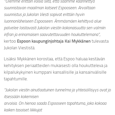
“Olemme erittäin iloisia siitä, että saamme käännettyä
suunnistavan maailman katseet Espooseen. Arvoiltaan
suunnistus ja Jukolan Viesti sopivat erittäin hyvin
luonnonläheiseen Espooseen. Ämmäsmäen kehittyvä alue
palvelee loistavasti Jukolan viestin kokonaisuutta sen valmiin
infran ja erinomaisen saavutettavuuden houkuttelemana”,
kertoo
Espoon kaupunginjohtaja Kai Mykkänen
tulevasta
Jukolan Viestistä.
Lisäksi Mykkänen korostaa, että Espoo haluaa kestävän
kehityksen periaatteiden mukaisesti olla houkutteleva ja
kilpailukykyinen kumppani kansallisille ja kansainvälisille
tapahtumille.
”Jukolan viestin ainutlaatuinen tunnelma ja yhteisöllisyys ovat jo
itsessään kokemisen
arvoisia. On hienoa saada Espooseen tapahtuma, joka kokoaa
kaiken tasoiset liikkujat