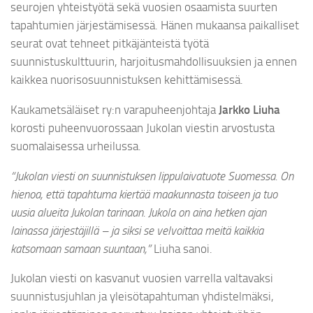
seurojen yhteistyötä sekä vuosien osaamista suurten
tapahtumien järjestämisessä. Hänen mukaansa paikalliset
seurat ovat tehneet pitkäjänteistä työtä
suunnistuskulttuurin, harjoitusmahdollisuuksien ja ennen
kaikkea nuorisosuunnistuksen kehittämisessä.
Kaukametsäläiset ry:n varapuheenjohtaja
Jarkko Liuha
korosti puheenvuorossaan Jukolan viestin arvostusta
suomalaisessa urheilussa.
“Jukolan viesti on suunnistuksen lippulaivatuote Suomessa. On
hienoa, että tapahtuma kiertää maakunnasta toiseen ja tuo
uusia alueita Jukolan tarinaan. Jukola on aina hetken ajan
lainassa järjestäjillä – ja siksi se velvoittaa meitä kaikkia
katsomaan samaan suuntaan,”
Liuha sanoi.
Jukolan viesti on kasvanut vuosien varrella valtavaksi
suunnistusjuhlan ja yleisötapahtuman yhdistelmäksi,