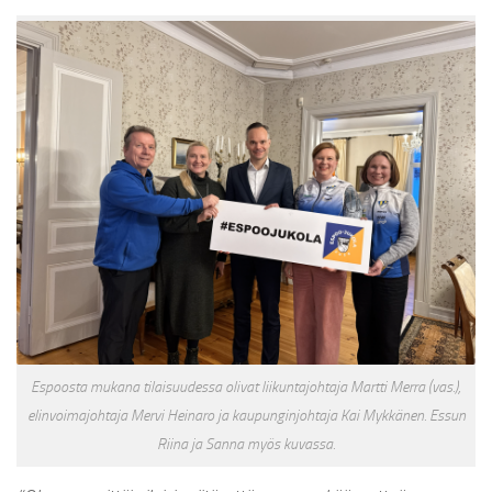
Espoosta mukana tilaisuudessa olivat liikuntajohtaja Martti Merra (vas.),
elinvoimajohtaja Mervi Heinaro ja kaupunginjohtaja Kai Mykkänen. Essun
Riina ja Sanna myös kuvassa.