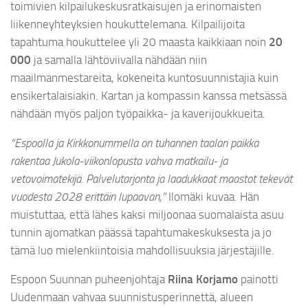
toimivien kilpailukeskusratkaisujen ja erinomaisten
liikenneyhteyksien houkuttelemana. Kilpailijoita
tapahtuma houkuttelee yli 20 maasta kaikkiaan noin
20
000
ja samalla lähtöviivalla nähdään niin
maailmanmestareita, kokeneita kuntosuunnistajia kuin
ensikertalaisiakin. Kartan ja kompassin kanssa metsässä
nähdään myös paljon työpaikka- ja kaverijoukkueita.
“Espoolla ja Kirkkonummella on tuhannen taalan paikka
rakentaa Jukola-viikonlopusta vahva matkailu- ja
vetovoimatekijä. Palvelutarjonta ja laadukkaat maastot tekevät
vuodesta 2028 erittäin lupaavan,”
Ilomäki kuvaa. Hän
muistuttaa, että lähes kaksi miljoonaa suomalaista asuu
tunnin ajomatkan päässä tapahtumakeskuksesta ja jo
tämä luo mielenkiintoisia mahdollisuuksia järjestäjille.
Espoon Suunnan puheenjohtaja
Riina Korjamo
painotti
Uudenmaan vahvaa suunnistusperinnettä, alueen