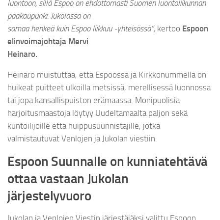
luontoon, sillä Espoo on ehdottomasti Suomen luontoliikunnan
pääkaupunki. Jukolassa on
samaa henkeä kuin Espoo liikkuu -yhteisössä”,
kertoo
Espoon
elinvoimajohtaja Mervi
Heinaro.
Heinaro muistuttaa, että Espoossa ja Kirkkonummella on
huikeat puitteet ulkoilla metsissä, merellisessä luonnossa
tai jopa kansallispuiston erämaassa. Monipuolisia
harjoitusmaastoja löytyy Uudeltamaalta paljon sekä
kuntoilijoille että huippusuunnistajille, jotka
valmistautuvat Venlojen ja Jukolan viestiin.
Espoon Suunnalle on kunniatehtävä
ottaa vastaan Jukolan
järjestelyvuoro
Jukolan ja Venlojen Viestin järjestäjäksi valittu Espoon