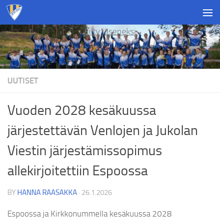
Skip to content
Liity jäseneksi
UUTISET
Vuoden 2028 kesäkuussa
järjestettävän Venlojen ja Jukolan
Viestin järjestämissopimus
allekirjoitettiin Espoossa
BY
HANNA RAASAKKA
·
26.1.2026
Espoossa ja Kirkkonummella kesäkuussa 2028