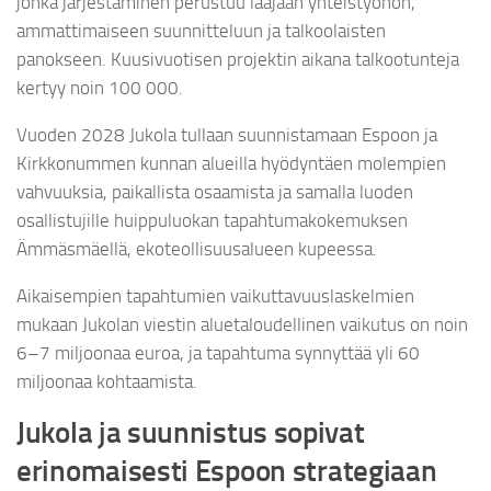
jonka järjestäminen perustuu laajaan yhteistyöhön,
ammattimaiseen suunnitteluun ja talkoolaisten
panokseen. Kuusivuotisen projektin aikana talkootunteja
kertyy noin 100 000.
Vuoden 2028 Jukola tullaan suunnistamaan Espoon ja
Kirkkonummen kunnan alueilla hyödyntäen molempien
vahvuuksia, paikallista osaamista ja samalla luoden
osallistujille huippuluokan tapahtumakokemuksen
Ämmäsmäellä, ekoteollisuusalueen kupeessa.
Aikaisempien tapahtumien vaikuttavuuslaskelmien
mukaan Jukolan viestin aluetaloudellinen vaikutus on noin
6–7 miljoonaa euroa, ja tapahtuma synnyttää yli 60
miljoonaa kohtaamista.
Jukola ja suunnistus sopivat
erinomaisesti Espoon strategiaan