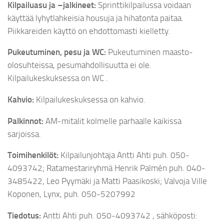
Kilpailuasu ja –jalkineet:
Sprinttikilpailussa voidaan
käyttää lyhytlahkeisia housuja ja hihatonta paitaa.
Piikkareiden käyttö on ehdottomasti kielletty.
Pukeutuminen, pesu ja WC:
Pukeutuminen maasto-
olosuhteissa, pesumahdollisuutta ei ole.
Kilpailukeskuksessa on WC .
Kahvio:
Kilpailukeskuksessa on kahvio.
Palkinnot:
AM-mitalit kolmelle parhaalle kaikissa
sarjoissa.
Toimihenkilöt:
Kilpailunjohtaja Antti Ahti puh. 050-
4093742; Ratamestariryhmä Henrik Palmén puh. 040-
3485422, Leo Pyymäki ja Matti Paasikoski; Valvoja Ville
Koponen, Lynx, puh. 050-5207992
Tiedotus:
Antti Ahti puh. 050-4093742 , sähköposti: