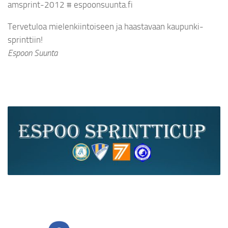
amsprint-2012 # espoonsuunta.fi
Tervetuloa mielenkiintoiseen ja haastavaan kaupunki-
sprinttiin!
Espoon Suunta