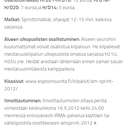
H/D20:
7 euroa ja
H/D14:
5 euroa.
Matkat:
Sprinttimatkat, ohjeajat 12-15 min. kaikissa
sarjoissa.
Alueen ulkopuolisten osallistuminen:
Alueen seuroihin
kuulumattomat voivat osallistua kilpailuun. He kilpailevat
mestaruuskilpailun ulkopuolella omassa sarjassa H21U,
H35U jne. Heidät arvotaan lähtemään ennen saman sarjan
mestaruusmitaleista kamppailevia.
Kisasivut:
www.espoonsuunta.fi/kilpailut/am-sprint-
2012/
Ilmoittautuminen:
Ilmoittautumisten oltava perillä
viimeistään keskiviikkona 16.5.2012 kello 24.00
mennessä ensisijaisesti IRMA-palvelua käyttäen tai
sähköpostilla osoitteeseen amsprint-2012 #