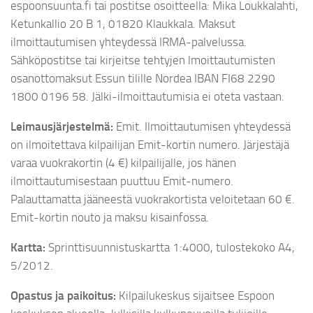
espoonsuunta.fi tai postitse osoitteella: Mika Loukkalahti,
Ketunkallio 20 B 1, 01820 Klaukkala. Maksut
ilmoittautumisen yhteydessä IRMA-palvelussa.
Sähköpostitse tai kirjeitse tehtyjen lmoittautumisten
osanottomaksut Essun tilille Nordea IBAN FI68 2290
1800 0196 58. Jälki-ilmoittautumisia ei oteta vastaan.
Leimausjärjestelmä:
Emit. Ilmoittautumisen yhteydessä
on ilmoitettava kilpailijan Emit-kortin numero. Järjestäjä
varaa vuokrakortin (4 €) kilpailijalle, jos hänen
ilmoittautumisestaan puuttuu Emit-numero.
Palauttamatta jääneestä vuokrakortista veloitetaan 60 €.
Emit-kortin nouto ja maksu kisainfossa.
Kartta:
Sprinttisuunnistuskartta 1:4000, tulostekoko A4,
5/2012.
Opastus ja paikoitus:
Kilpailukeskus sijaitsee Espoon