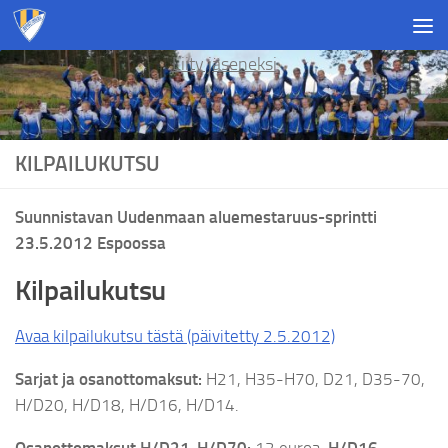
Skip to content
Liity jäseneksi
KILPAILUKUTSU
Suunnistavan Uudenmaan aluemestaruus-sprintti
23.5.2012 Espoossa
Kilpailukutsu
Avaa kilpailukutsu tästä (päivitetty 2.5.2012)
Sarjat ja osanottomaksut:
H21, H35-H70, D21, D35-70,
H/D20, H/D18, H/D16, H/D14.
Osanottomaksut H/D21-H/D70:
12 euroa,
H/D16-