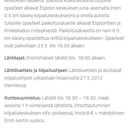
keskuksen alueella. Julkisilla kulkuneuvoilla tulijoille
opasteet alkavat Espoon keskuksen juna-asemalta (noin
0.5 km kävely kilpailukeskukseen) ja omilla autoilla
tulijoille opasteet paikoitusalueille alkavat Espoontien ja
Kirkkokadun risteyksestä. Paikoitusalueelta on noin 0.5
km kävely opastettua reittiä kilpailukeskukseen. Opasteet
ovat paikoillaan 23.5. klo 16.00 alkaen.
Lähtöajat:
Ensimmäiset lähdöt klo. 18:00 alkaen.
Lähtöluettelo ja kilpailuohjeet:
Lähtöluettelo ja alustavat
kilpailuohjeet julkaistaan kisasivuilla 21.5.2012
mennessä.
Kuntosuunnistus:
Lähdöt klo 18.30 – 19.30, maali
avoinna 1 h viimeisestä lähdöstä, ilmoittautuminen
kilpailukeskuksen info-pisteessä, hinta 8 € + mahdollinen
Emit-kortin vuokra.