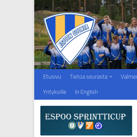
Skip to content
Etusivu
Tietoa seurasta
Valme
Yrityksille
In English