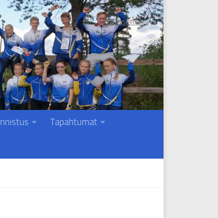
Liity jäseneksi
nnistus
Tapahtumat