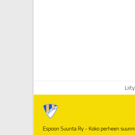
Liit
Espoon Suunta Ry - Koko perheen suunn