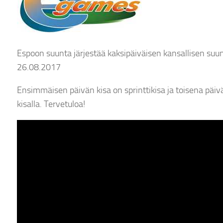
Espoon suunta järjestää kaksipäiväisen kansallisen suu
26.08.2017
Ensimmäisen päivän kisa on sprinttikisa ja toisena päiv
kisalla. Tervetuloa!