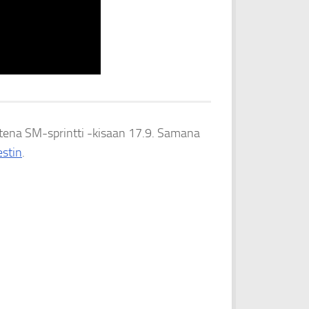
ena SM-sprintti -kisaan 17.9. Samana
stin
.