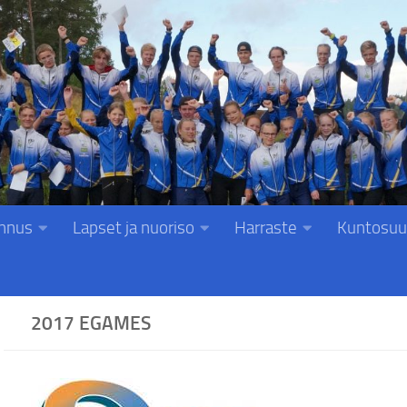
nnus
Lapset ja nuoriso
Harraste
Kuntosuu
2017 EGAMES