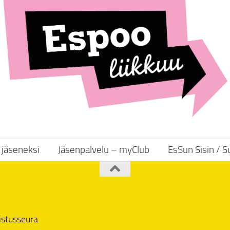
y jäseneksi
Jäsenpalvelu – myClub
EsSun Sisin / 
istusseura