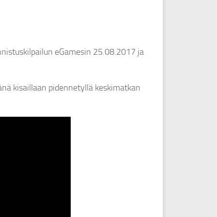
nnistuskilpailun eGamesin 25.08.2017 ja
änä kisaillaan pidennetyllä keskimatkan