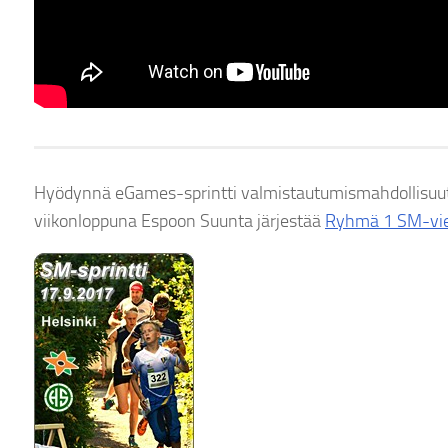
Hyödynnä eGames-sprintti valmistautumismahdollisuut
viikonloppuna Espoon Suunta järjestää
Ryhmä 1 SM-vie