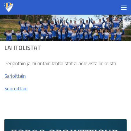
Skip to content
Liity jäseneksi
LÄHTÖLISTAT
Perjantain ja lauantain lähtölistat allaolevista linkeistä
Sarjoittain
Seuroittain