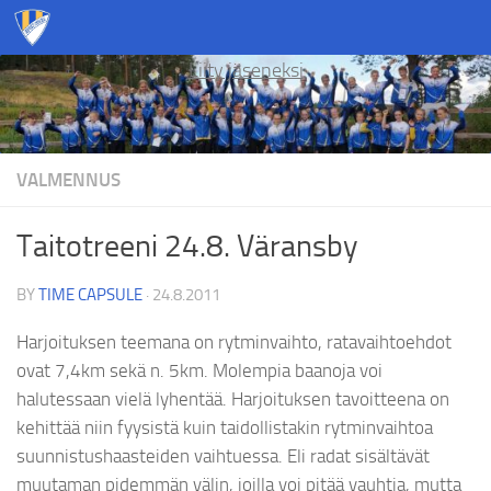
Skip to content
Liity jäseneksi
VALMENNUS
Taitotreeni 24.8. Väransby
BY
TIME CAPSULE
·
24.8.2011
Harjoituksen teemana on rytminvaihto, ratavaihtoehdot
ovat 7,4km sekä n. 5km. Molempia baanoja voi
halutessaan vielä lyhentää. Harjoituksen tavoitteena on
kehittää niin fyysistä kuin taidollistakin rytminvaihtoa
suunnistushaasteiden vaihtuessa. Eli radat sisältävät
muutaman pidemmän välin, joilla voi pitää vauhtia, mutta