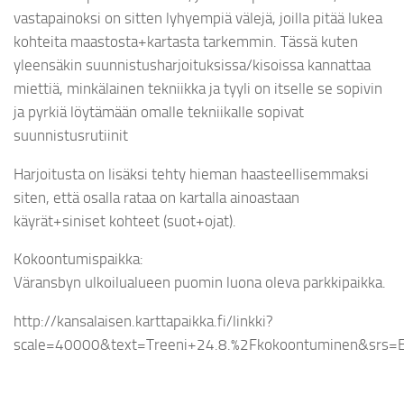
vastapainoksi on sitten lyhyempiä välejä, joilla pitää lukea
kohteita maastosta+kartasta tarkemmin. Tässä kuten
yleensäkin suunnistusharjoituksissa/kisoissa kannattaa
miettiä, minkälainen tekniikka ja tyyli on itselle se sopivin
ja pyrkiä löytämään omalle tekniikalle sopivat
suunnistusrutiinit
Harjoitusta on lisäksi tehty hieman haasteellisemmaksi
siten, että osalla rataa on kartalla ainoastaan
käyrät+siniset kohteet (suot+ojat).
Kokoontumispaikka:
Väransbyn ulkoilualueen puomin luona oleva parkkipaikka.
http://kansalaisen.karttapaikka.fi/linkki?
scale=40000&text=Treeni+24.8.%2Fkokoontuminen&sr