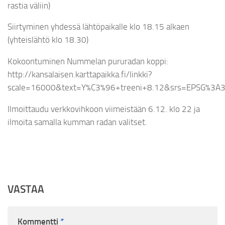
rastia väliin)
Siirtyminen yhdessä lähtöpaikalle klo 18.15 alkaen
(yhteislähtö klo 18.30)
Kokoontuminen Nummelan pururadan koppi:
http://kansalaisen.karttapaikka.fi/linkki?
scale=16000&text=Y%C3%96+treeni+8.12&srs=EPSG%3
Ilmoittaudu verkkovihkoon viimeistään 6.12. klo 22 ja
ilmoita samalla kumman radan valitset.
VASTAA
Kommentti
*