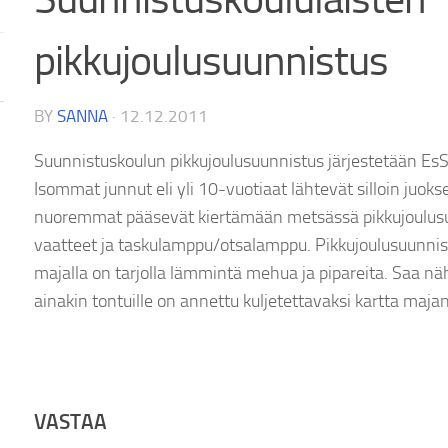
pikkujoulusuunnistus
BY
SANNA
·
12.12.2011
Suunnistuskoulun pikkujoulusuunnistus järjestetään EsSu
Isommat junnut eli yli 10-vuotiaat lähtevät silloin juok
nuoremmat pääsevät kiertämään metsässä pikkujoulusu
vaatteet ja taskulamppu/otsalamppu. Pikkujoulusuunnis
majalla on tarjolla lämmintä mehua ja pipareita. Saa nä
ainakin tontuille on annettu kuljetettavaksi kartta maja
VASTAA