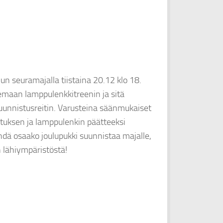
n seuramajalla tiistaina 20.12 klo 18.
semaan lamppulenkkitreenin ja sitä
unnistusreitin. Varusteina säänmukaiset
tuksen ja lamppulenkin päätteeksi
hdä osaako joulupukki suunnistaa majalle,
n lähiympäristöstä!