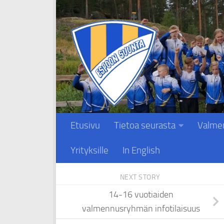
Skip to content
Etusivu
Tietoa seurasta
Valme
Yrityksille
In English
NEXT STORY
14-16 vuotiaiden
valmennusryhmän infotilaisuus