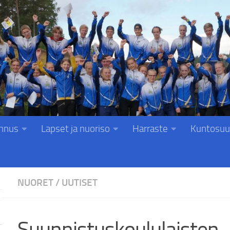
nnus
Lapset ja nuoriso
Harraste
Kuntosuu
NUORET
/
UUTISET
Suunnistuskoululaisten