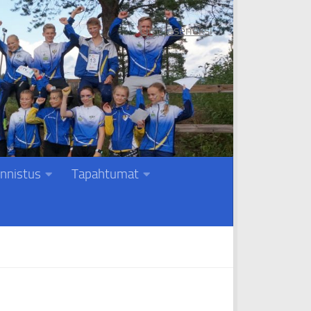
Liity jäseneksi
nnistus
Tapahtumat