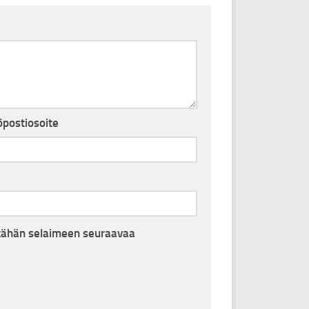
postiosoite
i tähän selaimeen seuraavaa