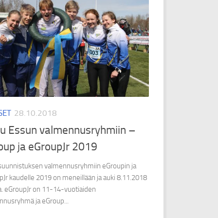
SET
28.10.2018
u Essun valmennusryhmiin –
oup ja eGroupJr 2019
suunnistuksen valmennusryhmiin eGroupin ja
Jr kaudelle 2019 on meneillään ja auki 8.11.2018
a. eGroupJr on 11-14-vuotiaiden
nnusryhmä ja eGroup...