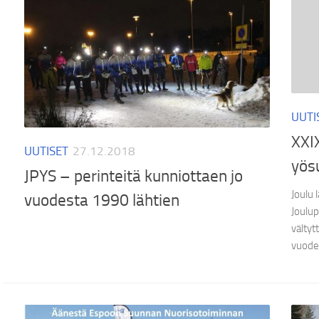
UUTI
XXIX
UUTISET
27.12.2018
yös
JPYS – perinteitä kunniottaen jo
Joulu 
vuodesta 1990 lähtien
Joulup
vältyt
vuoden