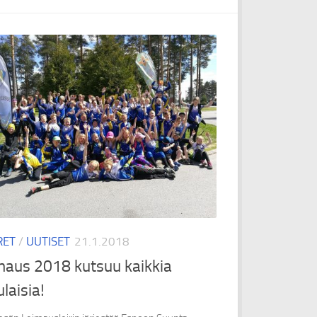
RET
/
UUTISET
21.1.2018
maus 2018 kutsuu kaikkia
laisia!