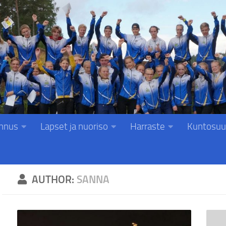
nnus
Lapset ja nuoriso
Harraste
Kuntosuu
AUTHOR:
SANNA