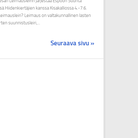
esän Leimausleirin järjestää Espoon Suunta
ä Hiidenkiertäjien kanssa Kisakalliossa 4.-7.6.
eimausleiri? Leimaus on valtakunnallinen lasten
rten suunnistusleiri,...
Seuraava sivu »