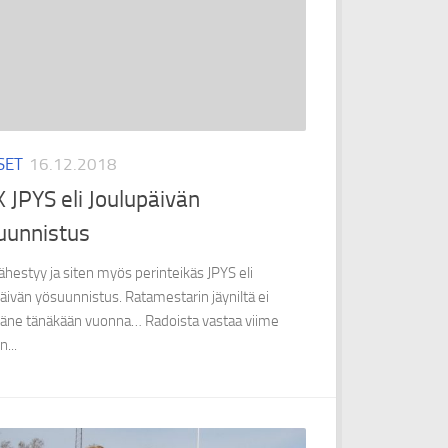
SET
16.12.2018
 JPYS eli Joulupäivän
uunnistus
lähestyy ja siten myös perinteikäs JPYS eli
äivän yösuunnistus. Ratamestarin jäyniltä ei
täne tänäkään vuonna… Radoista vastaa viime
...