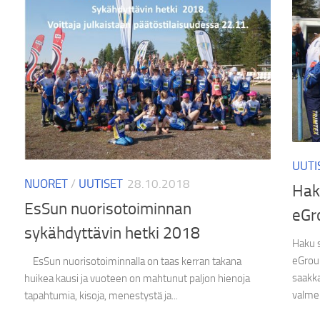
UUTI
NUORET
/
UUTISET
28.10.2018
Hak
EsSun nuorisotoiminnan
eGr
sykähdyttävin hetki 2018
Haku 
eGroup
EsSun nuorisotoiminnalla on taas kerran takana
saakk
huikea kausi ja vuoteen on mahtunut paljon hienoja
valme
tapahtumia, kisoja, menestystä ja...