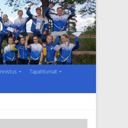
Liity jäseneksi
nnistus
Tapahtumat