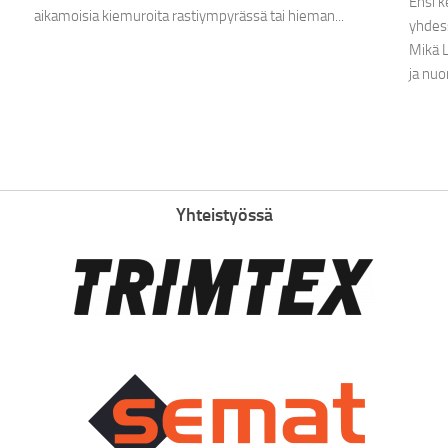
Ensi k
aikamoisia kiemuroita rastiympyrässä tai hieman...
yhdess
Mikä L
ja nuo
Yhteistyössä