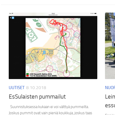
UUTISET
8.10.2018
NUO
EsSulaisten pummailut
Lei
essu
Suunnistuksessa kukaan ei voi välttyä pummeilta.
Joskus pummit ovat vain pieniä koukkuja, joskus taas