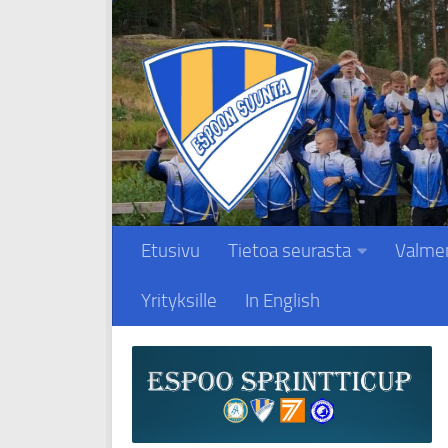
Skip to content
Etusivu
Tietoa seurasta
Valme
Yrityksille
In English