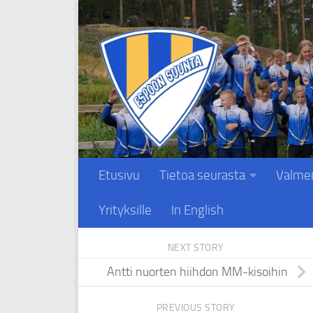
Skip to content
Etusivu
Tietoa seurasta
Valme
Yrityksille
In English
NEXT STORY
Antti nuorten hiihdon MM-kisoihin
PREVIOUS STORY