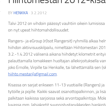
BY
HENKKA
·
3.2.2012
Talvi 2012 on vihdoin päässyt vauhtiin oikein lumisiss
on nyt upeat hiihtomahdollisuudet.
Rangers- ja eGroup Jr(Isot Rangersit) ryhmillä alkaa h
hiihdon aktiivisuuskilpailu, nimeltään Hiihtomestari 2012
3.2.-1.4.2012 välisenä aikana hiihdetyt kilometrit erity
palauttamalla lomakkeen huoltajan allekirjoituksella va
joko Ernolle, Virpille tai Henkalle, tai lähettämällä sen
hiihto.mestari(at)gmail.com
.
Kisassa on sarjat erikseen 11-13 vuotiaille (Rangers) ja 
tytöille ja pojille. Kaikki saavat osanottopalkinnon, ja li
palkitaan kaikissa sarjoissa sekä arvontapalkintoja. Mole
luvassa mm. lahjakortit suunnistustarvikkeiden hankint