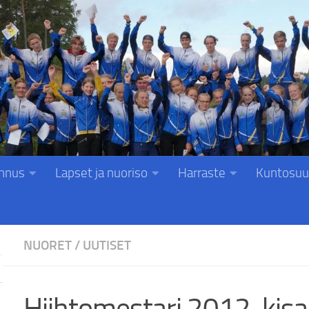
nnus
Lapset ja nuoriso
Harraste
Kuntosuu
NUORET
/
UUTISET
Hiihtomestari 2012-kisa