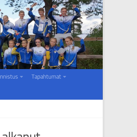
Liity jäseneksi
nnistus
Tapahtumat
 alkanut