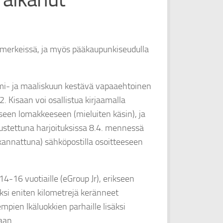
a merkeissä, ja myös pääkaupunkiseudulla
elmi- ja maaliskuun kestävä vapaaehtoinen
. Kisaan voi osallistua kirjaamalla
iseen lomakkeeseen (mieluiten käsin), ja
rustettuna harjoituksissa 8.4. mennessä
 (skannattuna) sähköpostilla osoitteeseen
14-16 vuotiaille (eGroup Jr), erikseen
säksi eniten kilometrejä keränneet
mpien Ikäluokkien parhaille lisäksi
aan.