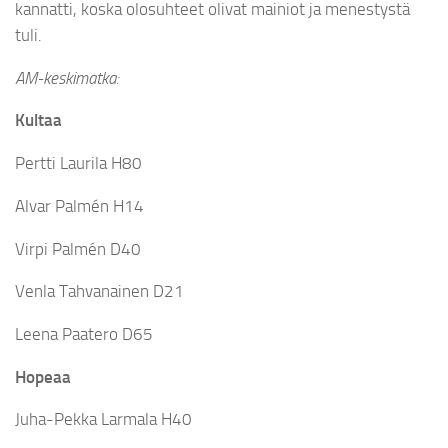
kannatti, koska olosuhteet olivat mainiot ja menestystä
tuli.
AM-keskimatka:
Kultaa
Pertti Laurila H80
Alvar Palmén H14
Virpi Palmén D40
Venla Tahvanainen D21
Leena Paatero D65
Hopeaa
Juha-Pekka Larmala H40