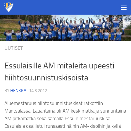
Skip to content
Liity jäseneksi
UUTISET
Essulaisille AM mitaleita upeesti
hiihtosuunnistuskisoista
BY
HENKKA
·
14.3.2012
Aluemestaruus hiihtosuunnistuskisat ratkottiin
Mäntsälässä. Lauantaina oli AM keskimatka ja sunnuntaina
AM pitkämatka sekä samalla Essu:n mestaruuskisa.
Essulaisia osallistui runsaasti näihin AM-kisoihin ja kyllä